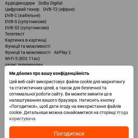
Аудіодекодери Dolby Digital
Цифровий тюнер DVB-T2 (ефірне)
DVB-C (кабельне)
DVB-S (супутникове)
DVB-S2 (супутникове)
Телетекст
Картинка в картинці
Функції та можливості
Функції та можливості AirPlay 2
Wi-Fi 5 (802.11ac)
запис телепередач
Miracast
Ми дбаємо про вашу конфіденційність
Bluetooth v 5.0
Цей веб-сайт використовує файли cookie для маркетингу
підтримка DLNA
та статистичних цілей, а також для безпечної та
керування голосом
оптимальної роботи сайту. Ви можете змінити це в
мультимедійний (аеропульт)
налаштуваннях вашого браузера. Натисніть кнопку
«Погодитися», щоб дати згоду на використання файлів
Роз'єми
cookie. Детальніше можна ознайомитися на сторінці
Угода
Входи USB 2 шт
користувача
.
LAN
HDMI 4 шт
Погодитися
Версія HDMI v 2.1