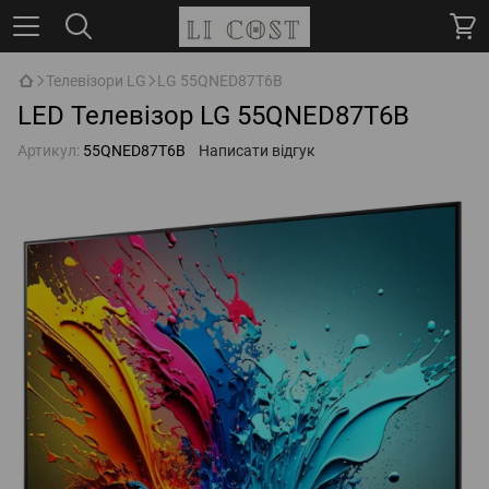
Телевізори LG
LG 55QNED87T6B
LED Телевізор LG 55QNED87T6B
Артикул:
55QNED87T6B
Написати відгук