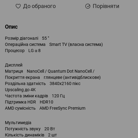
До обраного
Порівняти
Опис
Розмір діагоналі 55 "
Операційна система Smart TV (власна система)
Процесор LG α 8
Дисплей
Матриця NanoCell / Quantum Dot NanoCell /
Покриття екрана глянцеве (антивідблискове)
Роздільна здатність 3840x2160 пікс
Upscaling до 4K
Частота зміни кадрів 120 Гц
Підтримка HDR HDR10
AMD сумісність AMD FreeSync Premium
Мультимедіа
Потужність звуку 20 Вт
Кількість динаміків 2 шт