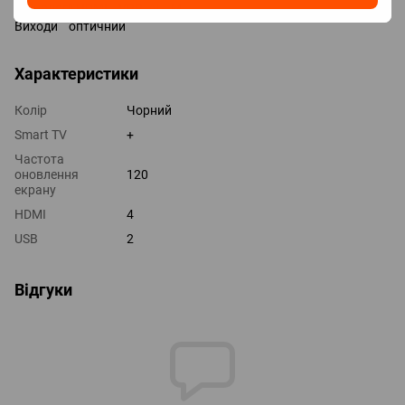
Технології HDMI VRR, ALLM
Виходи оптичний
Характеристики
Колір
Чорний
Smart TV
+
Частота
оновлення
120
екрану
HDMI
4
USB
2
Відгуки