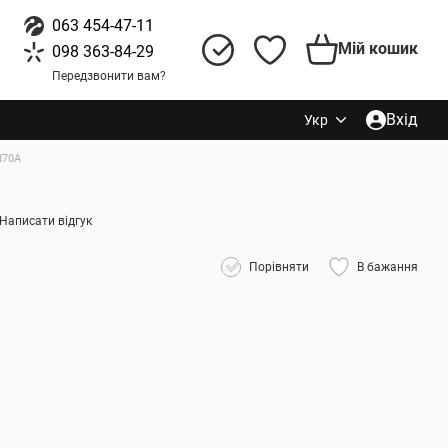
063 454-47-11
Мій кошик
098 363-84-29
Передзвонити вам?
Вхід
Укр
d70A
Написати відгук
Порівняти
В бажання