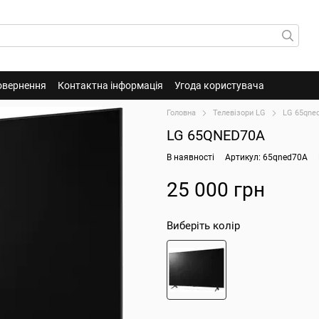
овернення
Контактна інформація
Угода користувача
Головна
Телевізори LG
LG 65qne
LG 65QNED70A
В наявності
Артикул: 65qned70A
25 000 грн
Виберіть колір