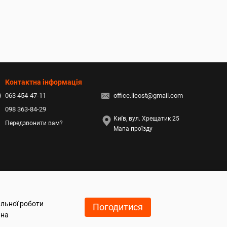
Контактна інформація
063 454-47-11
office.licost@gmail.com
098 363-84-29
Київ, вул. Хрещатик 25
Передзвонити вам?
Мапа проїзду
альної роботи
Погодитися
 на