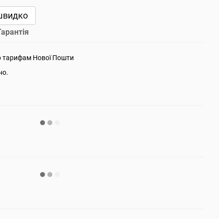
швидко
Гарантія
о тарифам Нової Пошти
но.