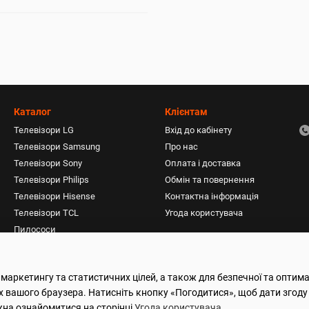
Каталог
Клієнтам
Телевізори LG
Вхід до кабінету
Телевізори Samsung
Про нас
Телевізори Sony
Оплата і доставка
Телевізори Philips
Обмін та повернення
Телевізори Hisense
Контактна інформація
Телевізори TCL
Угода користувача
Пилососи
Акустичні системи
Фени, плойки, стайлери
 маркетингу та статистичних цілей, а також для безпечної та оптим
Монітори
х вашого браузера. Натисніть кнопку «Погодитися», щоб дати згоду
жна ознайомитися на сторінці
Угода користувача
.