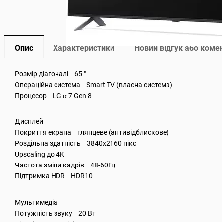
Опис
Характеристики
Новий відгук або коме
Розмір діагоналі 65 "
Операційна система Smart TV (власна система)
Процесор LG α 7 Gen 8
Дисплей
Покриття екрана глянцеве (антивідблискове)
Роздільна здатність 3840x2160 пікс
Upscaling до 4K
Частота зміни кадрів 48-60Гц
Підтримка HDR HDR10
Мультимедіа
Потужність звуку 20 Вт