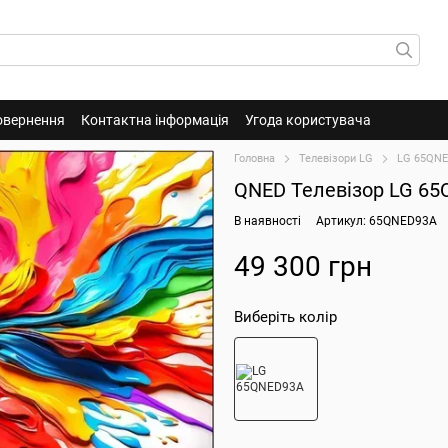
овернення
Контактна інформація
Угода користувача
Головна
Телевізори LG
LG 65QN
QNED Телевізор LG 6
В наявності
Артикул: 65QNED93A
49 300 грн
Виберіть колір