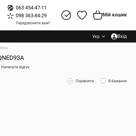
063 454-47-11
Мій кошик
098 363-84-29
Передзвонити вам?
Вхід
Укр
ED93A
5QNED93A
Написати відгук
Порівняти
В бажання