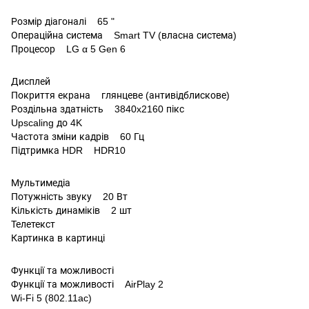
Розмір діагоналі 65 "
Операційна система Smart TV (власна система)
Процесор LG α 5 Gen 6
Дисплей
Покриття екрана глянцеве (антивідблискове)
Роздільна здатність 3840x2160 пікс
Upscaling до 4K
Частота зміни кадрів 60 Гц
Підтримка HDR HDR10
Мультимедіа
Потужність звуку 20 Вт
Кількість динаміків 2 шт
Телетекст
Картинка в картинці
Функції та можливості
Функції та можливості AirPlay 2
Wi-Fi 5 (802.11ac)