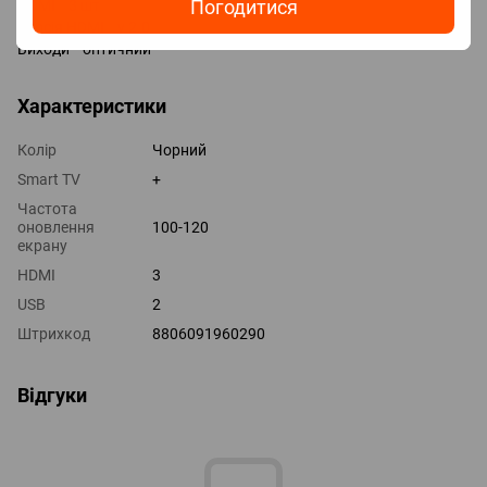
Погодитися
HDMI 3 шт
Версія HDMI v 2.0
Виходи оптичний
Характеристики
Колір
Чорний
Smart TV
+
Частота
оновлення
100-120
екрану
HDMI
3
USB
2
Штрихкод
8806091960290
Відгуки