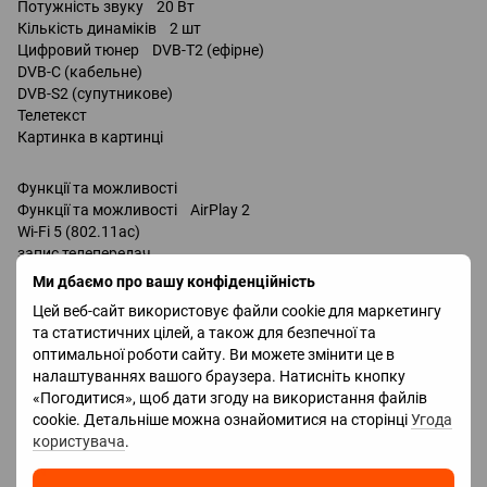
Потужність звуку 20 Вт
Кількість динаміків 2 шт
Цифровий тюнер DVB-T2 (ефірне)
DVB-C (кабельне)
DVB-S2 (супутникове)
Телетекст
Картинка в картинці
Функції та можливості
Функції та можливості AirPlay 2
Wi-Fi 5 (802.11ac)
запис телепередач
Miracast
Ми дбаємо про вашу конфіденційність
Bluetooth v 5.0
Цей веб-сайт використовує файли cookie для маркетингу
підтримка DLNA
та статистичних цілей, а також для безпечної та
керування голосом
оптимальної роботи сайту. Ви можете змінити це в
мультимедійний (аеропульт)
налаштуваннях вашого браузера. Натисніть кнопку
Amazon Alexa
«Погодитися», щоб дати згоду на використання файлів
Google Assistant
cookie. Детальніше можна ознайомитися на сторінці
Угода
Роз'єми
користувача
.
Входи USB 2 шт
LAN