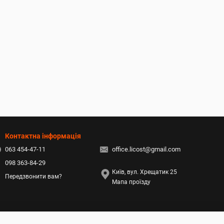
Контактна інформація
063 454-47-11
office.licost@gmail.com
098 363-84-29
Київ, вул. Хрещатик 25
Передзвонити вам?
Мапа проїзду