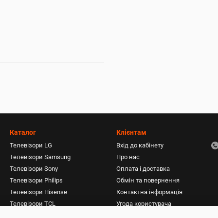
Каталог
Клієнтам
Телевізори LG
Вхід до кабінету
Телевізори Samsung
Про нас
Телевізори Sony
Оплата і доставка
Телевізори Philips
Обмін та повернення
Телевізори Hisense
Контактна інформація
Телевізори TCL
Угода користувача
Пилососи