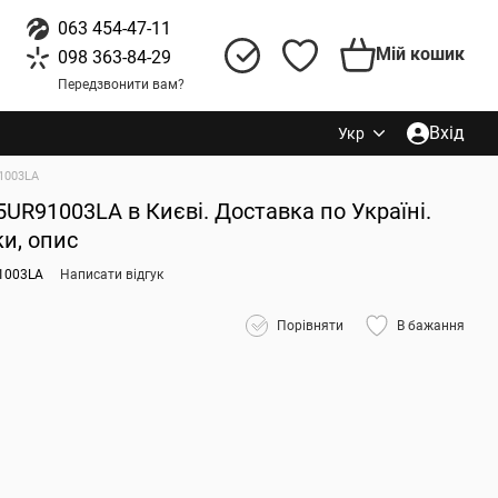
063 454-47-11
Мій кошик
098 363-84-29
Передзвонити вам?
Вхід
Укр
1003LA
5UR91003LA в Києві. Доставка по Україні.
ки, опис
1003LA
Написати відгук
Порівняти
В бажання