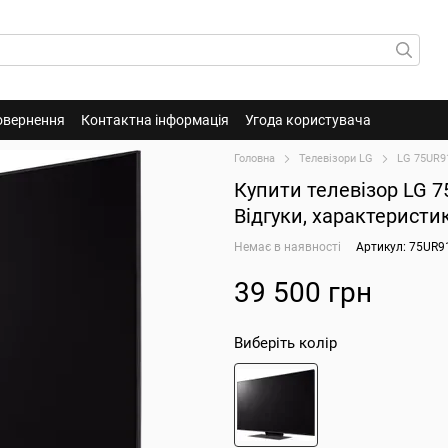
овернення
Контактна інформація
Угода користувача
Головна
Телевізори LG
LG 75UR9
Купити телевізор LG 7
Відгуки, характеристи
Немає в наявності
Артикул: 75UR9
39 500 грн
Виберіть колір