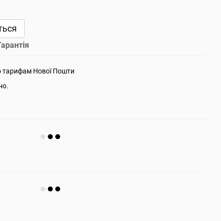
ться
Гарантія
о тарифам Нової Пошти
но.