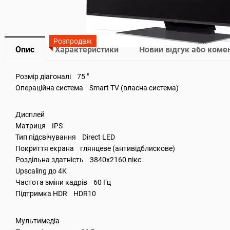
Розпродаж
Опис
Характеристики
Новий відгук або коме
Розмір діагоналі 75 "
Операційна система Smart TV (власна система)
Дисплей
Матриця IPS
Тип підсвічування Direct LED
Покриття екрана глянцеве (антивідблискове)
Роздільна здатність 3840x2160 пікс
Upscaling до 4K
Частота зміни кадрів 60 Гц
Підтримка HDR HDR10
Мультимедіа