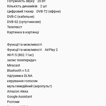
Потужність звуку 20 Вт
Кількість динаміків 2 шт
Цифровий тюнер DVB-T2 (ефірне)
DVB-C (кабельне)
DVB-S2 (супутникове)
Телетекст
Картинка в картинці
Функції та можливості
Функції та можливості AirPlay 2
Wi-Fi 5 (802.11ac)
запис телепередач
Miracast
Bluetooth v 5.0
підтримка DLNA
керування голосом
мультимедійний (аеропульт)
Amazon Alexa
Google Assistant
Роз'єми