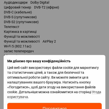
Аудіодекодери Dolby Digital
Цифровий тюнер DVB-T2 (ефірне)
DVB-C (кабельне)
DVB-S (супутникове)
DVB-S2 (супутникове)
Телетекст
Картинка в картинці
Функції та можливості
Функції та можливості AirPlay 2
Wi-Fi 5 (802.11ac)
запис телепередач
Miracast
Bluetooth v 5.0
Ми дбаємо про вашу конфіденційність
підтримка DLNA
Цей веб-сайт використовує файли cookie для маркетингу
керування голосом
та статистичних цілей, а також для безпечної та
мультимедійний (аеропульт)
оптимальної роботи сайту. Ви можете змінити це в
налаштуваннях вашого браузера. Натисніть кнопку
Роз'єми
«Погодитися», щоб дати згоду на використання файлів
Входи USB 2 шт
cookie. Детальніше можна ознайомитися на сторінці
Угода
LAN
користувача
.
HDMI 4 шт
Версія HDMI v 2.1
Погодитися