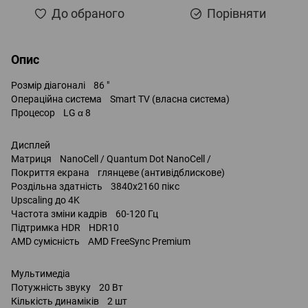
До обраного
Порівняти
Опис
Розмір діагоналі 86 "
Операційна система Smart TV (власна система)
Процесор LG α 8
Дисплей
Матриця NanoCell / Quantum Dot NanoCell /
Покриття екрана глянцеве (антивідблискове)
Роздільна здатність 3840x2160 пікс
Upscaling до 4K
Частота зміни кадрів 60-120 Гц
Підтримка HDR HDR10
AMD сумісність AMD FreeSync Premium
Мультимедіа
Потужність звуку 20 Вт
Кількість динаміків 2 шт