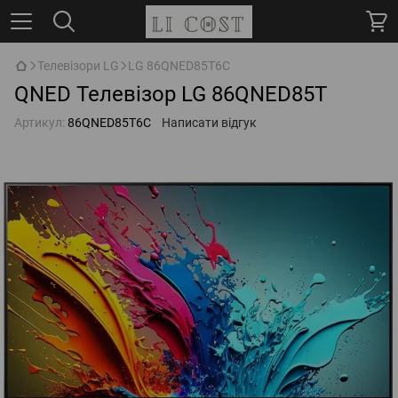
Телевізори LG
LG 86QNED85T6C
QNED Телевізор LG 86QNED85T
Артикул:
86QNED85T6C
Написати відгук