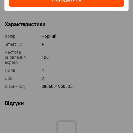
Технології HDMI VRR, ALLM
Виходи оптичний
Характеристики
Колір
Чорний
Smart TV
+
Частота
оновлення
120
екрану
HDMI
4
USB
2
Штрихкод
8806091960535
Відгуки