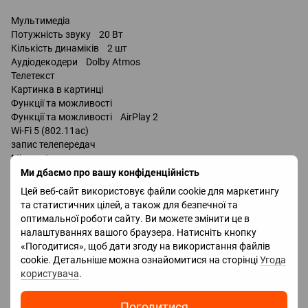
Мультимедіа
Потужність звуку 20 Вт
Кількість динаміків 2 шт
Аудіодекодери Dolby Atmos
Телетекст
Картинка в картинці
Функції та можливості
Функції та можливості AirPlay 2
Wi-Fi 5 (802.11ac)
запис телепередач
Miracast
Bluetooth v 5.0
Ми дбаємо про вашу конфіденційність
підтримка DLNA
Цей веб-сайт використовує файли cookie для маркетингу
керування голосом
та статистичних цілей, а також для безпечної та
мультимедійний (аеропульт)
оптимальної роботи сайту. Ви можете змінити це в
Amazon Alexa
налаштуваннях вашого браузера. Натисніть кнопку
«Погодитися», щоб дати згоду на використання файлів
Роз'єми
cookie. Детальніше можна ознайомитися на сторінці
Угода
Входи USB 3 шт
користувача
.
LAN
HDMI 4 шт
Погодитися