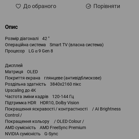
До обраного
Порівняти
Опис
Розмір діагоналі 42 "
Операційна система Smart TV (власна система)
Процесор LG α 9 Gen 8
Дисплей
Матриця OLED
Покриття екрана глянцеве (антивідблискове)
Роздільна здатність 3840x2160 пікс
Upscaling до 4K
Частота зміни кадрів 120-144 Гц
Підтримка HDR HDR10, Dolby Vision
Покращення яскравості / контрастності / AI Brightness
Control /
Покращення кольору / OLED Colour /
AMD сумісність AMD FreeSync Premium
NVIDIA сумісність G-Sync