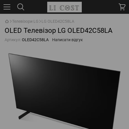
Телевізори LG
LG OLED42C58LA
OLED Телевізор LG OLED42C58LA
Артикул:
OLED42C58LA
Написати відгук