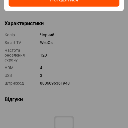
Технології HDMI VRR, ALLM, eARC
Виходи оптичний
Характеристики
Колір
Чорний
Smart TV
WebOs
Частота
оновлення
120
екрану
HDMI
4
USB
3
Штрихкод
8806096361948
Відгуки