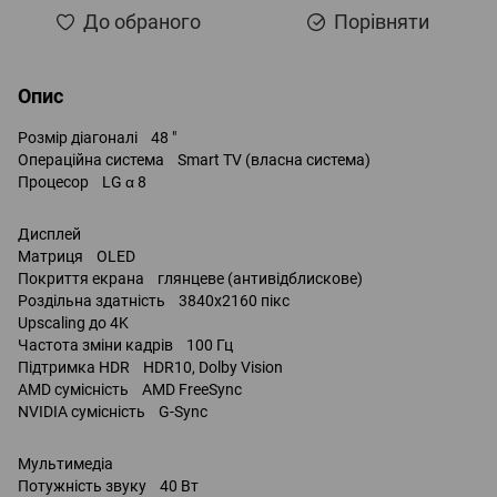
До обраного
Порівняти
Опис
Розмір діагоналі 48 "
Операційна система Smart TV (власна система)
Процесор LG α 8
Дисплей
Матриця OLED
Покриття екрана глянцеве (антивідблискове)
Роздільна здатність 3840x2160 пікс
Upscaling до 4K
Частота зміни кадрів 100 Гц
Підтримка HDR HDR10, Dolby Vision
AMD сумісність AMD FreeSync
NVIDIA сумісність G-Sync
Мультимедіа
Потужність звуку 40 Вт