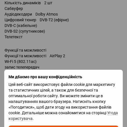
Кількість динаміків 2 шт
Сабвуфер
Аудіодекодери Dolby Atmos
Цифровий тюнер DVB-T2 (ефірне)
DVB-C (кабельне)
DVB-S2 (супутникове)
Телетекст
Функції та можливості
Функції та можливості AirPlay 2
Wi-Fi 5 (802.11ac)
запис телепередач
Miracast
Ми дбаємо про вашу конфіденційність
Bluetooth v 5.0
підтримка DLNA
Цей веб-сайт використовує файли cookie для маркетингу
керування голосом
та статистичних цілей, а також для безпечної та
мультимедійний (аеропульт)
оптимальної роботи сайту. Ви можете змінити це в
Amazon Alexa
налаштуваннях вашого браузера. Натисніть кнопку
Google Assistant
«Погодитися», щоб дати згоду на використання файлів
Роз'єми
cookie. Детальніше можна ознайомитися на сторінці
Угода
Входи USB 3 шт
користувача
.
LAN