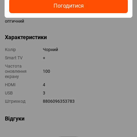
HDMI 4 шт
Погодитися
Версія HDMI v 2.1
Виходи mini-Jack (3.5 мм) навушники
оптичний
Характеристики
Колір
Чорний
Smart TV
+
Частота
оновлення
100
екрану
HDMI
4
USB
3
Штрихкод
8806096353783
Відгуки