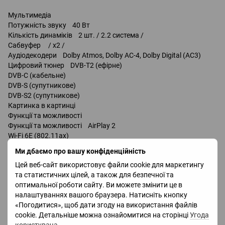
Мультимедіа
Потужність звуку 40 Вт
Кількість динаміків 2 шт. / 2.2 система /
Сабвуфер / x2 /
Аудіодекодери Dolby Atmos, Dolby AC-4, Dolby Digital (AC3)
Цифровий тюнер DVB-T2 (ефірне)
DVB-C (кабельне)
DVB-S (супутникове)
DVB-S2 (супутникове)
Картинка в картинці
Функції та можливості
Функції та можливості AirPlay 2
Wi-Fi 6E (802.11ax)
Miracast
Ми дбаємо про вашу конфіденційність
Chromecast
Цей веб-сайт використовує файли cookie для маркетингу
Bluetooth v 5.3
та статистичних цілей, а також для безпечної та
керування голосом
оптимальної роботи сайту. Ви можете змінити це в
Amazon Alexa
налаштуваннях вашого браузера. Натисніть кнопку
Google Assistant
«Погодитися», щоб дати згоду на використання файлів
cookie. Детальніше можна ознайомитися на сторінці
Угода
Роз'єми