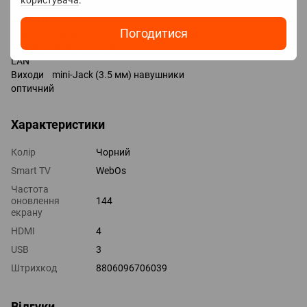
користувача
.
HDMI 4 шт.
Версія HDMI v 2.1
Погодитися
Технології HDMI ALLM, VRR, CEC, eARC, QMS
Входи USB 3 шт. / v2.0 /
LAN
Виходи mini-Jack (3.5 мм) навушники
оптичний
Характеристики
Колір
Чорний
Smart TV
WebOs
Частота
оновлення
144
екрану
HDMI
4
USB
3
Штрихкод
8806096706039
Відгуки