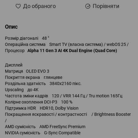
До обраного
Порівняти
Опис
Розмір діагоналі 48 "
Операційна система Smart TV (власна система) / webOS 25 /
Процесор
Alpha 11 Gen 3 AI 4K Dual Engine (Quad Core)
Дисплей
Матриця OLED EVO 3
Покриття екрана глянцеве
Роздільна здатність 3840x2160 пікс.
Upscaling до 4K
Частота зміни кадрів 120 / VRR 144 Гц / Tru motion 165Гц
Колірне охоплення DCI-P3 100 %
Підтримка HDR HDR10, Dolby Vision
Покращення яскравості / контрастності / Brightness Booster
/
AMD сумісність AMD FreeSync Premium
NVIDIA сумісність G-Sync Compatible