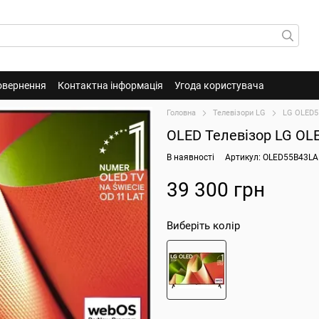
овернення
Контактна інформація
Угода користувача
Головна
Телевізори LG
LG OLED5
OLED Телевізор LG OL
В наявності
Артикул: OLED55B43LA
39 300 грн
Виберіть колір