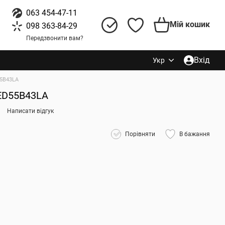
063 454-47-11
Мій кошик
098 363-84-29
Передзвонити вам?
Вхід
Укр
5B43LA
ED55B43LA
Написати відгук
Порівняти
В бажання