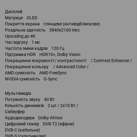
Дисплей
Матриця OLED
Покриття екрана глянцеве (антивідблискове)
Роздільна здатність 3840x2160 пікс
Upscaling до 4K
Час відгуку 1 мс
Частота зміни кадрів 120 Гц
Підтримка HDR HDR10+, Dolby Vision
Покращення яскравості / контрастності / Contrast Enhancer /
Покращення кольору / Advanced Color /
AMD сумісність AMD FreeSync
NVIDIA сумісність G-Sync
Мультимедіа
Потужність звуку 40 Вт
Кількість динаміків 2 шт / 2x10 Вт /
Сабвуфер
Аудіодекодери Dolby Atmos
Цифровий тюнер DVB-T2 (ефірне)
DVB-C (кабельне)
DVB-S (супутникове)