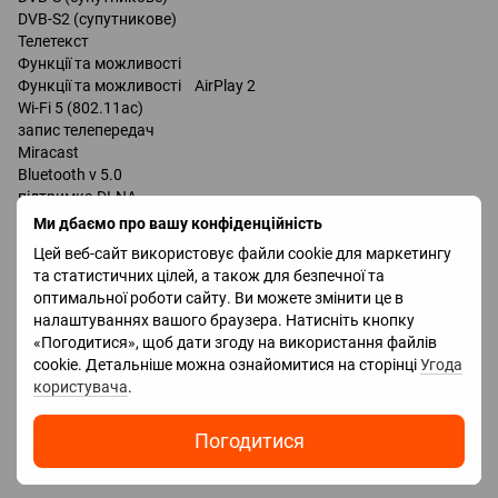
DVB-S2 (супутникове)
Телетекст
Функції та можливості
Функції та можливості AirPlay 2
Wi-Fi 5 (802.11ac)
запис телепередач
Miracast
Bluetooth v 5.0
підтримка DLNA
керування голосом
Ми дбаємо про вашу конфіденційність
мультимедійний (аеропульт)
Цей веб-сайт використовує файли cookie для маркетингу
та статистичних цілей, а також для безпечної та
Роз'єми
оптимальної роботи сайту. Ви можете змінити це в
Входи USB
налаштуваннях вашого браузера. Натисніть кнопку
LAN
«Погодитися», щоб дати згоду на використання файлів
HDMI 4 шт
cookie. Детальніше можна ознайомитися на сторінці
Угода
Версія HDMI v 2.1
користувача
.
Технології HDMI VRR, ALLM, eARC
Виходи mini-Jack (3.5 мм) навушники
Погодитися
оптичний