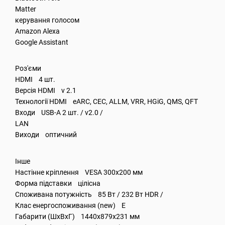
Matter
керування голосом
Amazon Alexa
Google Assistant
Роз'єми
HDMI 4 шт.
Версія HDMI v 2.1
Технології HDMI eARC, CEC, ALLM, VRR, HGiG, QMS, QFT
Входи USB-А 2 шт. / v2.0 /
LAN
Виходи оптичний
Інше
Настінне кріплення VESA 300x200 мм
Форма підставки цілісна
Споживана потужність 85 Вт / 232 Вт HDR /
Клас енергоспоживання (new) E
Габарити (ШхВхГ) 1440x879x231 мм