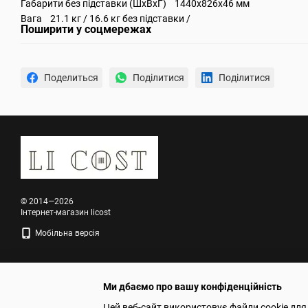
Габарити без підставки (ШхВхГ) 1440x826x46 мм
Вага 21.1 кг / 16.6 кг без підставки /
Поширити у соцмережах
Поделиться
Поділитися
Поділитися
© 2014—2026
Інтернет-магазин licost
Мобільна версія
Ми дбаємо про вашу конфіденційність
Цей веб-сайт використовує файли cookie для