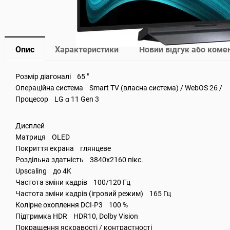
Опис
Характеристики
Новий відгук або коме
Розмір діагоналі 65 "
Операційна система Smart TV (власна система) / WebOS 26 /
Процесор LG α 11 Gen 3
Дисплей
Матриця OLED
Покриття екрана глянцеве
Роздільна здатність 3840x2160 пікс.
Upscaling до 4K
Частота зміни кадрів 100/120 Гц
Частота зміни кадрів (ігровий режим) 165 Гц
Колірне охоплення DCI-P3 100 %
Підтримка HDR HDR10, Dolby Vision
Покращення яскравості / контрастності