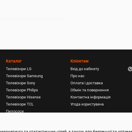
Каталог
Клієнтам
Телевізори LG
Вхід до кабінету
Телевізори Samsung
Про нас
Телевізори Sony
Оплата і доставка
Телевізори Philips
Обмін та повернення
Телевізори Hisense
Контактна інформація
Телевізори TCL
Угода користувача
Пилососи
Акустичні системи
Фени, плойки, стайлери
 маркетингу та статистичних цілей, а також для безпечної та оптим