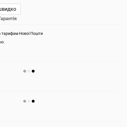
швидко
Гарантія
о тарифам Нової Пошти
но.