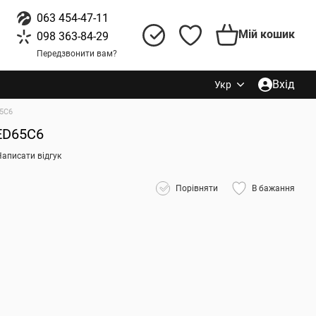
063 454-47-11
Мій кошик
098 363-84-29
Передзвонити вам?
Вхід
Укр
5C6
ED65C6
Написати відгук
Порівняти
В бажання