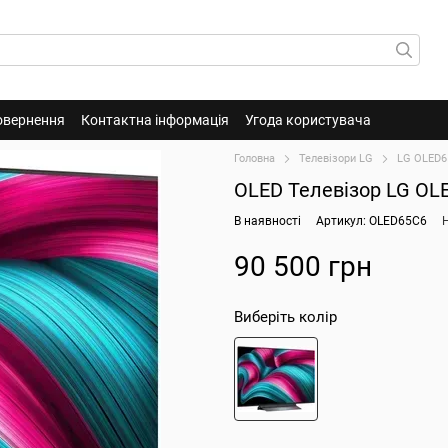
овернення
Контактна інформація
Угода користувача
Головна
Телевізори LG
LG OLED6
OLED Телевізор LG OL
В наявності
Артикул: OLED65C6
90 500 грн
Виберіть колір