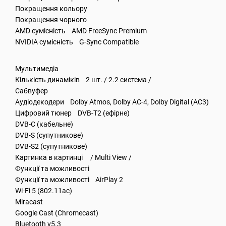
Покращення кольору
Покращення чорного
AMD сумісність AMD FreeSync Premium
NVIDIA сумісність G-Sync Compatible
Мультимедіа
Кількість динаміків 2 шт. / 2.2 система /
Сабвуфер
Аудіодекодери Dolby Atmos, Dolby AC-4, Dolby Digital (AC3)
Цифровий тюнер DVB-T2 (ефірне)
DVB-C (кабельне)
DVB-S (супутникове)
DVB-S2 (супутникове)
Картинка в картинці / Multi View /
Функції та можливості
Функції та можливості AirPlay 2
Wi-Fi 5 (802.11ac)
Miracast
Google Cast (Chromecast)
Bluetooth v5.3