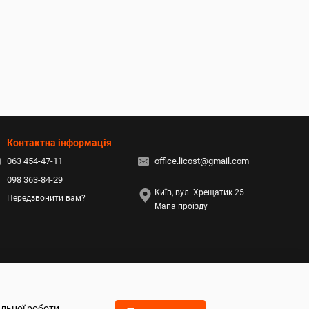
Контактна інформація
063 454-47-11
office.licost@gmail.com
098 363-84-29
Київ, вул. Хрещатик 25
Передзвонити вам?
Мапа проїзду
альної роботи