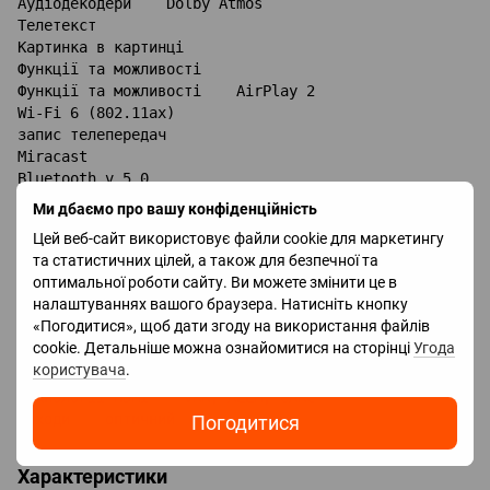
Аудіодекодери    Dolby Atmos

Телетекст    

Картинка в картинці    

Функції та можливості

Функції та можливості    AirPlay 2

Wi-Fi 6 (802.11ax)

запис телепередач

Miracast

Bluetooth v 5.0

підтримка DLNA

Ми дбаємо про вашу конфіденційність
мультимедійний (аеропульт)

Цей веб-сайт використовує файли cookie для маркетингу
та статистичних цілей, а також для безпечної та
оптимальної роботи сайту. Ви можете змінити це в
Роз'єми

налаштуваннях вашого браузера. Натисніть кнопку
Входи    USB 3 шт

«Погодитися», щоб дати згоду на використання файлів
LAN

cookie. Детальніше можна ознайомитися на сторінці
Угода
HDMI    4 шт

користувача
.
Версія HDMI    v 2.1

Технології HDMI    VRR, ALLM, eARC

Виходи    оптичний
Погодитися
Характеристики