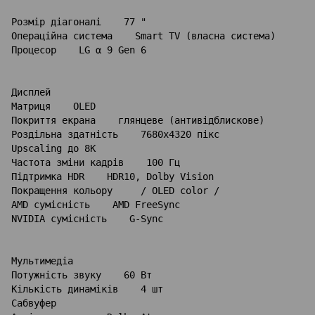
Розмір діагоналі    77 "

Операційна система    Smart TV (власна система)

Процесор    LG α 9 Gen 6

Дисплей

Матриця    OLED

Покриття екрана    глянцеве (антивідблискове)

Роздільна здатність    7680x4320 пікс

Upscaling до 8K    

Частота зміни кадрів    100 Гц

Підтримка HDR    HDR10, Dolby Vision

Покращення кольору     / OLED color /

AMD сумісність    AMD FreeSync

NVIDIA сумісність    G-Sync

Мультимедіа

Потужність звуку    60 Вт

Кількість динаміків    4 шт

Сабвуфер    
