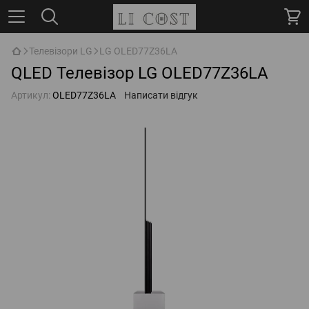
Телевізори LG
LG OLED77Z36LA
QLED Телевізор LG OLED77Z36LA
Артикул:
OLED77Z36LA
Написати відгук