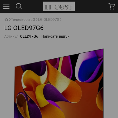
Телевізори LG
LG OLED97G6
LG OLED97G6
Артикул:
OLED97G6
Написати відгук