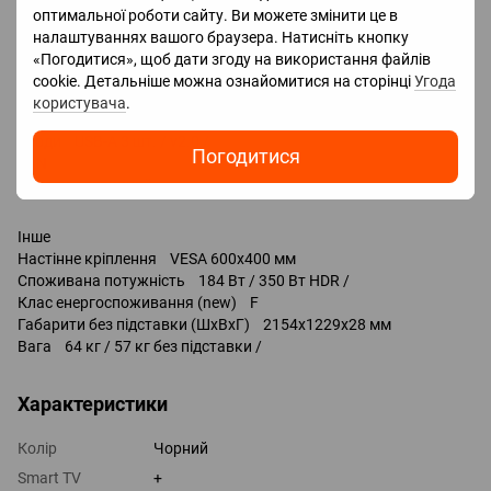
Google Assistant
оптимальної роботи сайту. Ви можете змінити це в
налаштуваннях вашого браузера. Натисніть кнопку
Роз'єми
«Погодитися», щоб дати згоду на використання файлів
HDMI 4 шт.
cookie. Детальніше можна ознайомитися на сторінці
Угода
Версія HDMI v 2.1
користувача
.
Технології HDMI eARC, CEC, ALLM, VRR, HGiG, QMS, QFT
Входи USB-A 3 шт. / v2.0 /
Погодитися
LAN
Виходи оптичний
Інше
Настінне кріплення VESA 600x400 мм
Споживана потужність 184 Вт / 350 Вт HDR /
Клас енергоспоживання (new) F
Габарити без підставки (ШхВхГ) 2154x1229x28 мм
Вага 64 кг / 57 кг без підставки /
Характеристики
Колір
Чорний
Smart TV
+