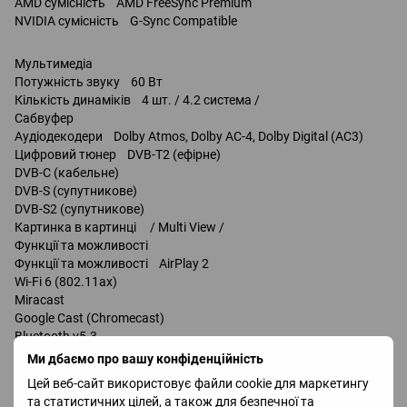
AMD сумісність AMD FreeSync Premium
NVIDIA сумісність G-Sync Compatible
Мультимедіа
Потужність звуку 60 Вт
Кількість динаміків 4 шт. / 4.2 система /
Сабвуфер
Аудіодекодери Dolby Atmos, Dolby AC-4, Dolby Digital (AC3)
Цифровий тюнер DVB-T2 (ефірне)
DVB-C (кабельне)
DVB-S (супутникове)
DVB-S2 (супутникове)
Картинка в картинці / Multi View /
Функції та можливості
Функції та можливості AirPlay 2
Wi-Fi 6 (802.11ax)
Miracast
Google Cast (Chromecast)
Bluetooth v5.3
Matter
Ми дбаємо про вашу конфіденційність
керування голосом
Цей веб-сайт використовує файли cookie для маркетингу
Amazon Alexa
та статистичних цілей, а також для безпечної та