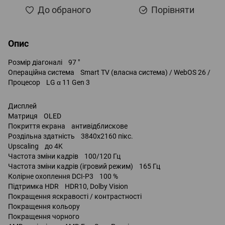
До обраного
Порівняти
Опис
Розмір діагоналі 97 "
Операційна система Smart TV (власна система) / WebOS 26 /
Процесор LG α 11 Gen 3
Дисплей
Матриця OLED
Покриття екрана антивідблискове
Роздільна здатність 3840x2160 пікс.
Upscaling до 4K
Частота зміни кадрів 100/120 Гц
Частота зміни кадрів (ігровий режим) 165 Гц
Колірне охоплення DCI-P3 100 %
Підтримка HDR HDR10, Dolby Vision
Покращення яскравості / контрастності
Покращення кольору
Покращення чорного