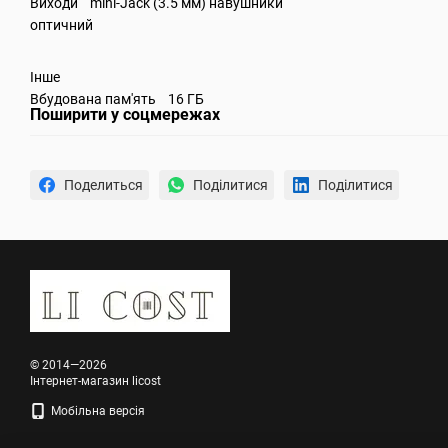
Виходи mini-Jack (3.5 мм) навушники
оптичний
Інше
Вбудована пам'ять 16 ГБ
Поширити у соцмережах
Поделиться
Поділитися
Поділитися
© 2014—2026
Інтернет-магазин licost
Мобільна версія