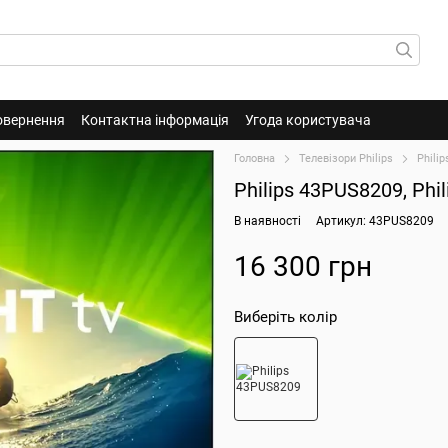
овернення
Контактна інформація
Угода користувача
Головна
Телевізори Philips
Phili
Philips 43PUS8209, Ph
В наявності
Артикул: 43PUS8209
16 300 грн
Виберіть колір