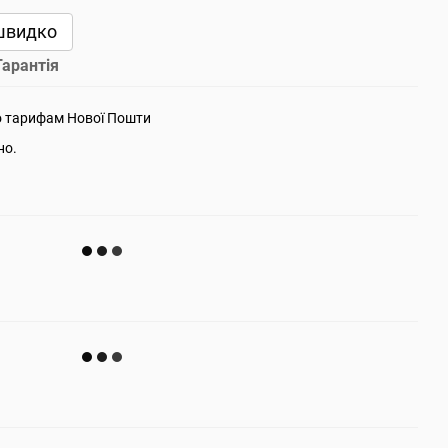
швидко
Гарантія
о тарифам Нової Пошти
но.