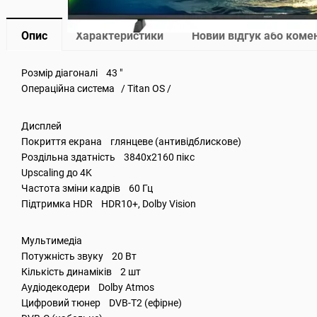
Опис
Характеристики
Новий відгук або коме
Розмір діагоналі 43 "
Операційна система / Titan OS /
Дисплей
Покриття екрана глянцеве (антивідблискове)
Роздільна здатність 3840x2160 пікс
Upscaling до 4K
Частота зміни кадрів 60 Гц
Підтримка HDR HDR10+, Dolby Vision
Мультимедіа
Потужність звуку 20 Вт
Кількість динаміків 2 шт
Аудіодекодери Dolby Atmos
Цифровий тюнер DVB-T2 (ефірне)