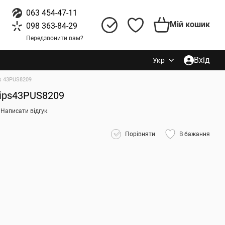
063 454-47-11
Мій кошик
098 363-84-29
Передзвонити вам?
Вхід
Укр
ps 43PUS8209
ilips43PUS8209
Написати відгук
Порівняти
В бажання