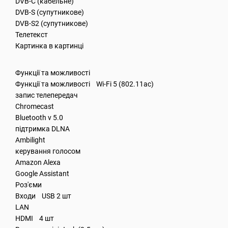
DVB-C (кабельне)
DVB-S (супутникове)
DVB-S2 (супутникове)
Телетекст
Картинка в картинці
Функції та можливості
Функції та можливості Wi-Fi 5 (802.11ac)
запис телепередач
Chromecast
Bluetooth v 5.0
підтримка DLNA
Ambilight
керування голосом
Amazon Alexa
Google Assistant
Роз'єми
Входи USB 2 шт
LAN
HDMI 4 шт