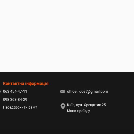
Контактна інформація
063 454-47-11
office.licost@gmail.com
098 363-84-29
Київ, вул. Хрещатик 25
Передзвонити вам?
Мапа проїзду