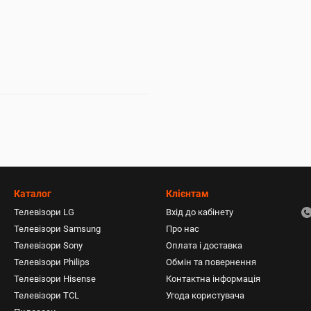
Каталог
Клієнтам
Телевізори LG
Вхід до кабінету
Телевізори Samsung
Про нас
Телевізори Sony
Оплата і доставка
Телевізори Philips
Обмін та повернення
Телевізори Hisense
Контактна інформація
Телевізори TCL
Угода користувача