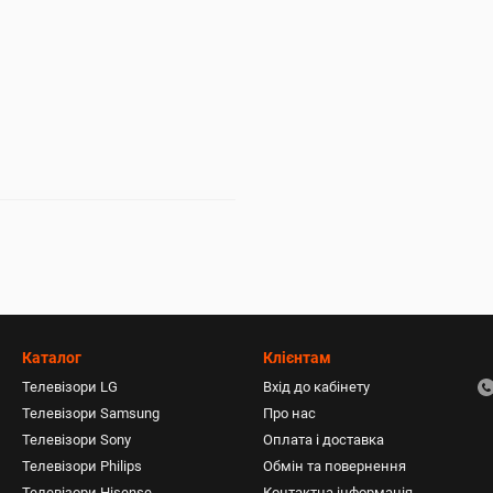
Каталог
Клієнтам
Телевізори LG
Вхід до кабінету
Телевізори Samsung
Про нас
Телевізори Sony
Оплата і доставка
Телевізори Philips
Обмін та повернення
Телевізори Hisense
Контактна інформація