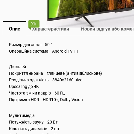
Хіт
Опис
Характеристики
Новий відгук або коме
Розмір діагоналі 50 "
Операційна система Android TV 11
Дисплей
Покриття екрана глянцеве (антивідблискове)
Роздільна здатність 3840x2160 пікс
Upscaling до 4K
Частота зміни кадрів 60 Гц
Підтримка HDR HDR10+, Dolby Vision
Мультимедіа
Потужність звуку 20 Вт
Кількість динаміків 2 шт