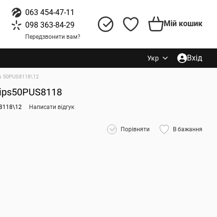
063 454-47-11
Мій кошик
098 363-84-29
Передзвонити вам?
Вхід
Укр
ps 50PUS8118\12
ilips50PUS8118
8118\12
Написати відгук
Порівняти
В бажання