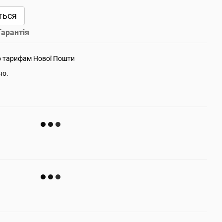
ться
Гарантія
о тарифам Нової Пошти
но.