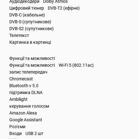
Аудіодекодери Dolby Atmos
Цифровий тюнер DVB-T2 (ефірне)
DVB-C (кабельне)
DVB-S (супутникове)
DVB-S2 (супутникове)
Телетекст
Картинка в картинці
Функції та можливості
Функції та можливості Wi-Fi 5 (802.11ac)
запис телепередач
Chromecast
Bluetooth v 5.0
підтримка DLNA
Ambilight
керування голосом
Amazon Alexa
Google Assistant
Роз'єми
Входи USB 2 шт