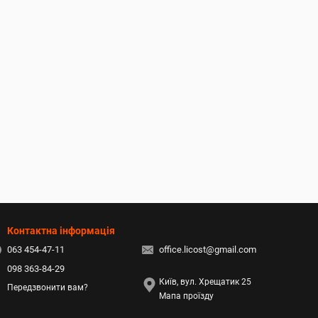
Контактна інформація
063 454-47-11
office.licost@gmail.com
098 363-84-29
Київ, вул. Хрещатик 25
Передзвонити вам?
Мапа проїзду