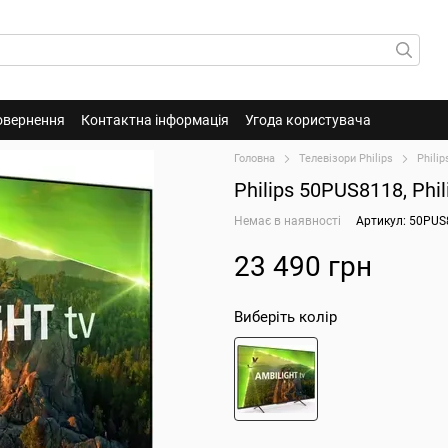
овернення
Контактна інформація
Угода користувача
Головна
Телевізори Philips
Phili
Philips 50PUS8118, Ph
Немає в наявності
Артикул: 50PUS
23 490 грн
Виберіть колір