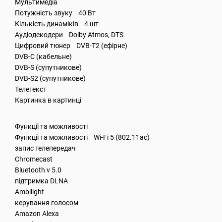
Мультимедіа
Потужність звуку 40 Вт
Кількість динаміків 4 шт
Аудіодекодери Dolby Atmos, DTS
Цифровий тюнер DVB-T2 (ефірне)
DVB-C (кабельне)
DVB-S (супутникове)
DVB-S2 (супутникове)
Телетекст
Картинка в картинці
Функції та можливості
Функції та можливості Wi-Fi 5 (802.11ac)
запис телепередач
Chromecast
Bluetooth v 5.0
підтримка DLNA
Ambilight
керування голосом
Amazon Alexa