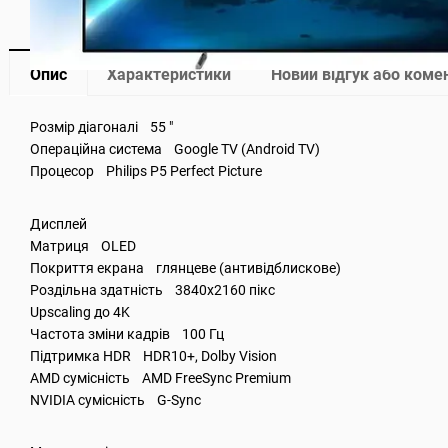
Опис
Характеристики
Новий відгук або коме
Розмір діагоналі 55 "
Операційна система Google TV (Android TV)
Процесор Philips P5 Perfect Picture
Дисплей
Матриця OLED
Покриття екрана глянцеве (антивідблискове)
Роздільна здатність 3840x2160 пікс
Upscaling до 4K
Частота зміни кадрів 100 Гц
Підтримка HDR HDR10+, Dolby Vision
AMD сумісність AMD FreeSync Premium
NVIDIA сумісність G-Sync