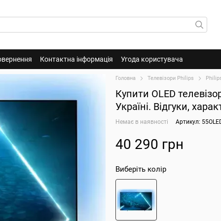
овернення
Контактна інформація
Угода користувача
Головна
Телевізори Philips
Phili
Купити ОLED телевізор
Україні. Відгуки, хара
Немає в наявності
Артикул: 55OLE
40 290 грн
Виберіть колір