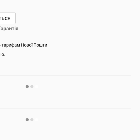
ться
Гарантія
о тарифам Нової Пошти
но.