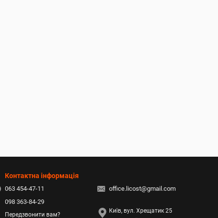
Контактна інформація
063 454-47-11
office.licost@gmail.com
098 363-84-29
Київ, вул. Хрещатик 25
Передзвонити вам?