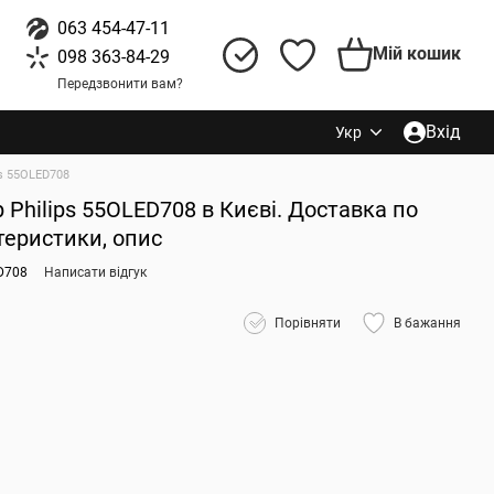
063 454-47-11
Мій кошик
098 363-84-29
Передзвонити вам?
Вхід
Укр
ps 55OLED708
 Philips 55OLED708 в Києві. Доставка по
ктеристики, опис
D708
Написати відгук
Порівняти
В бажання