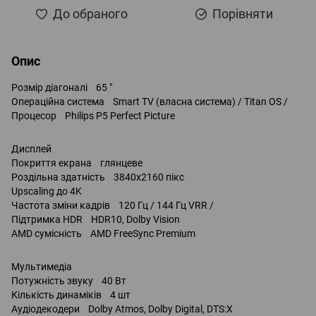
До обраного
Порівняти
Опис
Розмір діагоналі 65 "
Операційна система Smart TV (власна система) / Titan OS /
Процесор Philips P5 Perfect Picture
Дисплей
Покриття екрана глянцеве
Роздільна здатність 3840x2160 пікс
Upscaling до 4K
Частота зміни кадрів 120 Гц / 144 Гц VRR /
Підтримка HDR HDR10, Dolby Vision
AMD сумісність AMD FreeSync Premium
Мультимедіа
Потужність звуку 40 Вт
Кількість динаміків 4 шт
Аудіодекодери Dolby Atmos, Dolby Digital, DTS:X