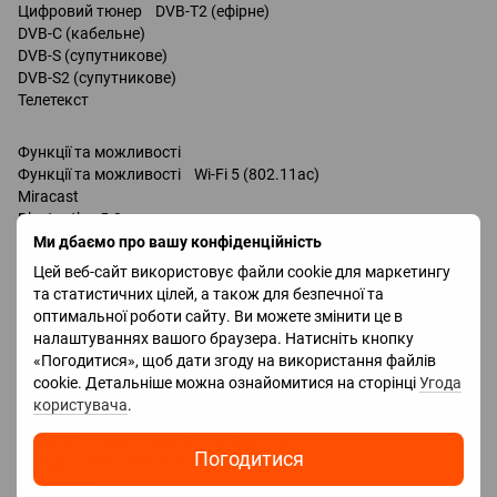
Цифровий тюнер DVB-T2 (ефірне)
DVB-C (кабельне)
DVB-S (супутникове)
DVB-S2 (супутникове)
Телетекст
Функції та можливості
Функції та можливості Wi-Fi 5 (802.11ac)
Miracast
Bluetooth v 5.2
Ambilight
Ми дбаємо про вашу конфіденційність
керування голосом
Цей веб-сайт використовує файли cookie для маркетингу
Amazon Alexa / вбудована /
та статистичних цілей, а також для безпечної та
Google Assistant / сумісність /
оптимальної роботи сайту. Ви можете змінити це в
Роз'єми
налаштуваннях вашого браузера. Натисніть кнопку
Входи USB 2 шт
«Погодитися», щоб дати згоду на використання файлів
LAN
cookie. Детальніше можна ознайомитися на сторінці
Угода
HDMI 4 шт
користувача
.
Версія HDMI v 2.1
Технології HDMI VRR, ALLM, eARC, CEC
Погодитися
Виходи mini-Jack (3.5 мм) навушники
оптичний