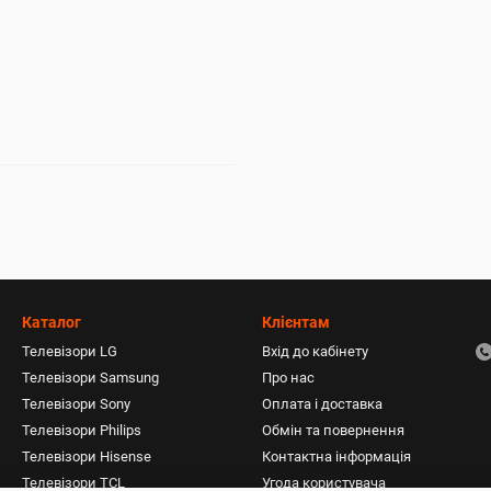
Каталог
Клієнтам
Телевізори LG
Вхід до кабінету
Телевізори Samsung
Про нас
Телевізори Sony
Оплата і доставка
Телевізори Philips
Обмін та повернення
Телевізори Hisense
Контактна інформація
Телевізори TCL
Угода користувача