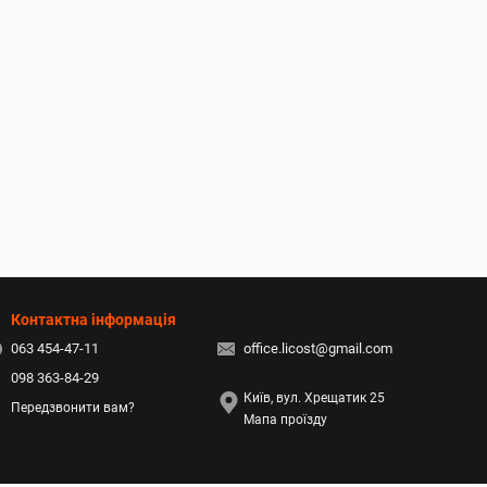
Контактна інформація
063 454-47-11
office.licost@gmail.com
098 363-84-29
Київ, вул. Хрещатик 25
Передзвонити вам?
Мапа проїзду