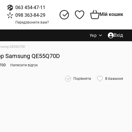
063 454-47-11
Мій кошик
098 363-84-29
Передзвонити вам?
Вхід
Укр
msung QE55Q70D
ор Samsung QE55Q70D
Q70D
Написати відгук
Порівняти
В бажання