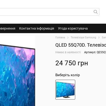
овернення
Контактна інформація
Угода користувача
Головна
Телевізори Samsung
Sa
QLED 55Q70D. Телевіз
Немає в наявності
Артикул: QE55
24 750 грн
Виберіть колір