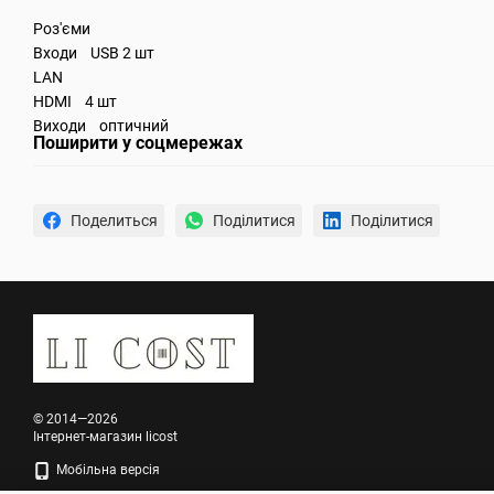
Роз'єми
Входи USB 2 шт
LAN
HDMI 4 шт
Виходи оптичний
Поширити у соцмережах
Поделиться
Поділитися
Поділитися
© 2014—2026
Інтернет-магазин licost
Мобільна версія