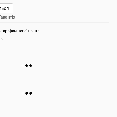
ться
Гарантія
о тарифам Нової Пошти
но.