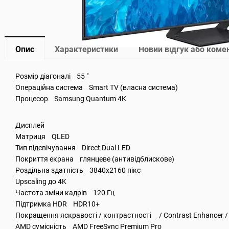
Опис
Характеристики
Новий відгук або коме
Розмір діагоналі 55 "
Операційна система Smart TV (власна система)
Процесор Samsung Quantum 4K
Дисплей
Матриця QLED
Тип підсвічування Direct Dual LED
Покриття екрана глянцеве (антивідблискове)
Роздільна здатність 3840x2160 пікс
Upscaling до 4K
Частота зміни кадрів 120 Гц
Підтримка HDR HDR10+
Покращення яскравості / контрастності / Contrast Enhancer /
AMD сумісність AMD FreeSync Premium Pro