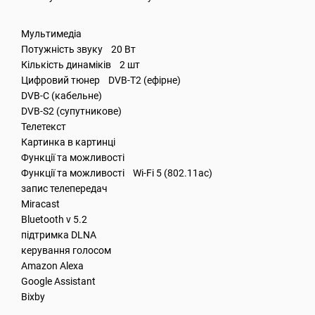
Мультимедіа
Потужність звуку 20 Вт
Кількість динаміків 2 шт
Цифровий тюнер DVB-T2 (ефірне)
DVB-C (кабельне)
DVB-S2 (супутникове)
Телетекст
Картинка в картинці
Функції та можливості
Функції та можливості Wi-Fi 5 (802.11ac)
запис телепередач
Miracast
Bluetooth v 5.2
підтримка DLNA
керування голосом
Amazon Alexa
Google Assistant
Bixby