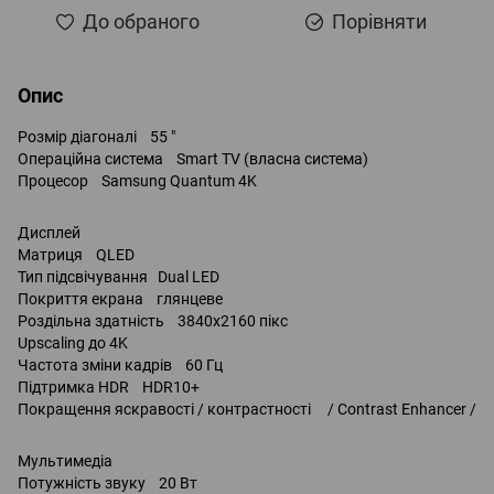
До обраного
Порівняти
Опис
Розмір діагоналі 55 "
Операційна система Smart TV (власна система)
Процесор Samsung Quantum 4K
Дисплей
Матриця QLED
Тип підсвічування Dual LED
Покриття екрана глянцеве
Роздільна здатність 3840x2160 пікс
Upscaling до 4K
Частота зміни кадрів 60 Гц
Підтримка HDR HDR10+
Покращення яскравості / контрастності / Contrast Enhancer /
Мультимедіа
Потужність звуку 20 Вт