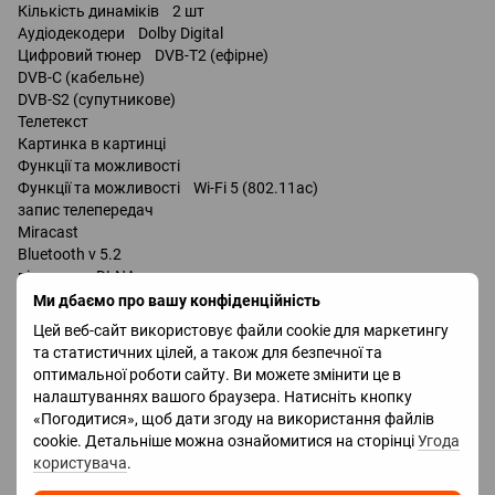
Кількість динаміків 2 шт
Аудіодекодери Dolby Digital
Цифровий тюнер DVB-T2 (ефірне)
DVB-C (кабельне)
DVB-S2 (супутникове)
Телетекст
Картинка в картинці
Функції та можливості
Функції та можливості Wi-Fi 5 (802.11ac)
запис телепередач
Miracast
Bluetooth v 5.2
підтримка DLNA
керування голосом
Ми дбаємо про вашу конфіденційність
Amazon Alexa
Цей веб-сайт використовує файли cookie для маркетингу
Google Assistant
та статистичних цілей, а також для безпечної та
Bixby
оптимальної роботи сайту. Ви можете змінити це в
налаштуваннях вашого браузера. Натисніть кнопку
Роз'єми
«Погодитися», щоб дати згоду на використання файлів
Входи USB 2 шт
cookie. Детальніше можна ознайомитися на сторінці
Угода
LAN
користувача
.
HDMI 3 шт