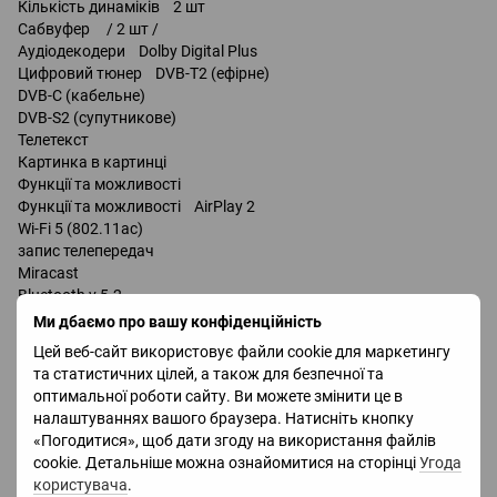
Кількість динаміків 2 шт
Сабвуфер / 2 шт /
Аудіодекодери Dolby Digital Plus
Цифровий тюнер DVB-T2 (ефірне)
DVB-C (кабельне)
DVB-S2 (супутникове)
Телетекст
Картинка в картинці
Функції та можливості
Функції та можливості AirPlay 2
Wi-Fi 5 (802.11ac)
запис телепередач
Miracast
Bluetooth v 5.2
підтримка DLNA
Ми дбаємо про вашу конфіденційність
керування голосом
Цей веб-сайт використовує файли cookie для маркетингу
Bixby
та статистичних цілей, а також для безпечної та
оптимальної роботи сайту. Ви можете змінити це в
Роз'єми
налаштуваннях вашого браузера. Натисніть кнопку
Входи USB 2 шт
«Погодитися», щоб дати згоду на використання файлів
LAN
cookie. Детальніше можна ознайомитися на сторінці
Угода
HDMI 4 шт
користувача
.