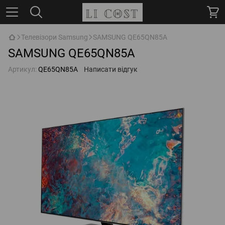
Телевізори Samsung
SAMSUNG QE65QN85A
SAMSUNG QE65QN85A
Артикул:
QE65QN85A
Написати відгук