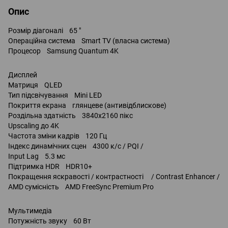
Опис
Розмір діагоналі 65 "
Операційна система Smart TV (власна система)
Процесор Samsung Quantum 4K
Дисплей
Матриця QLED
Тип підсвічування Mini LED
Покриття екрана глянцеве (антивідблискове)
Роздільна здатність 3840x2160 пікс
Upscaling до 4K
Частота зміни кадрів 120 Гц
Індекс динамічних сцен 4300 к/с / PQI /
Input Lag 5.3 мс
Підтримка HDR HDR10+
Покращення яскравості / контрастності / Contrast Enhancer /
AMD сумісність AMD FreeSync Premium Pro
Мультимедіа
Потужність звуку 60 Вт