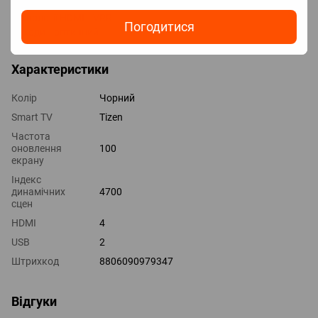
Версія HDMI v 2.1
Технології HDMI VRR
Погодитися
Виходи оптичний
Характеристики
Колір
Чорний
Smart TV
Tizen
Частота
оновлення
100
екрану
Індекс
динамічних
4700
сцен
HDMI
4
USB
2
Штрихкод
8806090979347
Відгуки