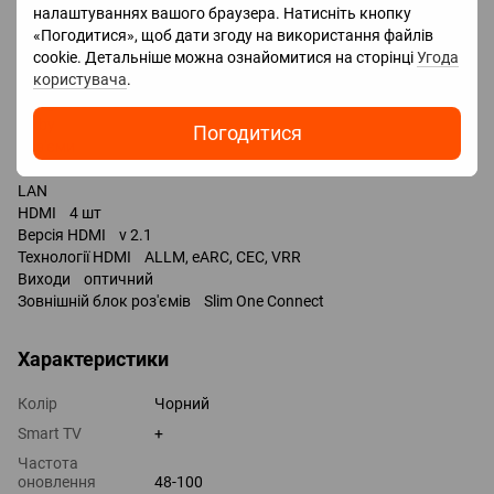
налаштуваннях вашого браузера. Натисніть кнопку
Bluetooth v 5.3
«Погодитися», щоб дати згоду на використання файлів
підтримка DLNA
cookie. Детальніше можна ознайомитися на сторінці
Угода
керування голосом
користувача
.
Amazon Alexa
Google Assistant
Bixby
Погодитися
Роз'єми
Входи USB 3 шт / 2x USB-A, 1x USB-C /
LAN
HDMI 4 шт
Версія HDMI v 2.1
Технології HDMI ALLM, eARC, CEC, VRR
Виходи оптичний
Зовнішній блок роз'ємів Slim One Connect
Характеристики
Колір
Чорний
Smart TV
+
Частота
оновлення
48-100