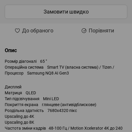
Замовити швидко
До обраного
Порівняти
Опис
Розмір діагоналі 65 "
Операційна система Smart TV (власна система) / Tizen /
Процесор Samsung NQ8 AI Gen3
Дисплей
Матриця QLED
Тип підсвічування Mini LED
Покриття екрана глянцеве (антивідблискове)
Роздільна здатність 7680x4320 пікс
Upscaling до 4K
Upscaling до 8K
Частота зміни кадрів 48-100 Гц / Motion Xcelerator 4К до 240