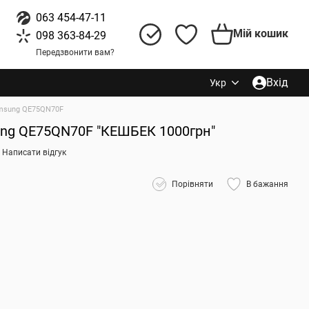
063 454-47-11
Мій кошик
098 363-84-29
Передзвонити вам?
Вхід
Укр
msung QE75QN70F
ung QE75QN70F "КЕШБЕК 1000грн"
Написати відгук
Порівняти
В бажання