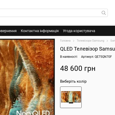
овернення
Контактна інформація
Угода користувача
Головна
Телевізори Samsung
Sa
QLED Телевізор Sams
В наявності
Артикул: QE75QN70F
48 600 грн
Виберіть колір