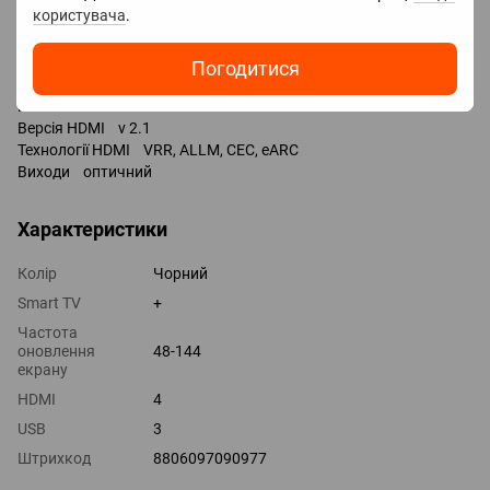
користувача
.
Bixby
Роз'єми
Входи USB 2 шт
Погодитися
LAN
HDMI 4 шт
Версія HDMI v 2.1
Технології HDMI VRR, ALLM, CEC, eARC
Виходи оптичний
Характеристики
Колір
Чорний
Smart TV
+
Частота
оновлення
48-144
екрану
HDMI
4
USB
3
Штрихкод
8806097090977