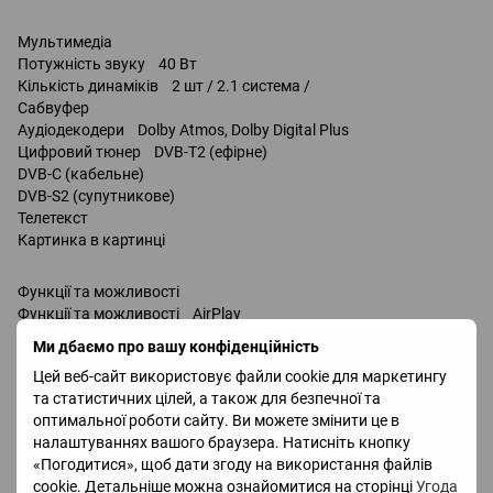
Мультимедіа
Потужність звуку 40 Вт
Кількість динаміків 2 шт / 2.1 система /
Сабвуфер
Аудіодекодери Dolby Atmos, Dolby Digital Plus
Цифровий тюнер DVB-T2 (ефірне)
DVB-C (кабельне)
DVB-S2 (супутникове)
Телетекст
Картинка в картинці
Функції та можливості
Функції та можливості AirPlay
Wi-Fi 5 (802.11ac)
Ми дбаємо про вашу конфіденційність
запис телепередач
Цей веб-сайт використовує файли cookie для маркетингу
Miracast
та статистичних цілей, а також для безпечної та
Bluetooth v 5.2
оптимальної роботи сайту. Ви можете змінити це в
підтримка DLNA
налаштуваннях вашого браузера. Натисніть кнопку
керування голосом
«Погодитися», щоб дати згоду на використання файлів
Amazon Alexa
cookie. Детальніше можна ознайомитися на сторінці
Угода
Google Assistant