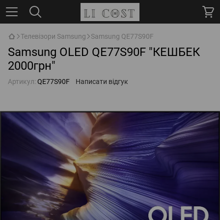
Телевізори Samsung
Samsung QE77S90F
Samsung OLED QE77S90F "КЕШБЕК
2000грн"
Артикул:
QE77S90F
Написати відгук