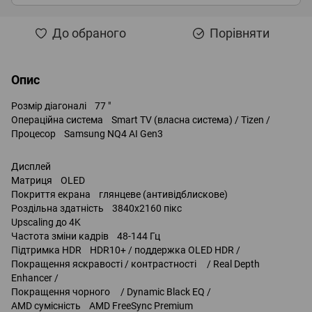
До обраного
Порівняти
Опис
Розмір діагоналі 77 "
Операційна система Smart TV (власна система) / Tizen /
Процесор Samsung NQ4 AI Gen3
Дисплей
Матриця OLED
Покриття екрана глянцеве (антивідблискове)
Роздільна здатність 3840x2160 пікс
Upscaling до 4K
Частота зміни кадрів 48-144 Гц
Підтримка HDR HDR10+ / поддержка OLED HDR /
Покращення яскравості / контрастності / Real Depth
Enhancer /
Покращення чорного / Dynamic Black EQ /
AMD сумісність AMD FreeSync Premium