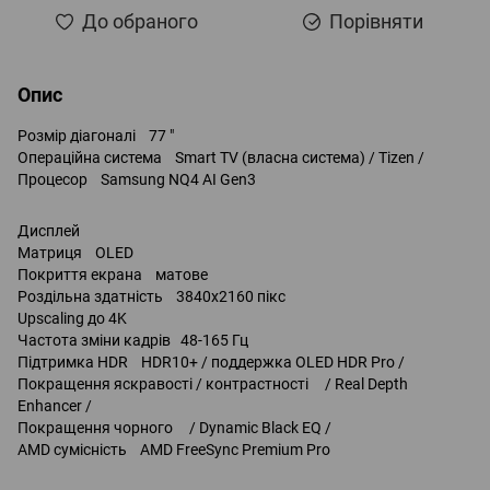
До обраного
Порівняти
Опис
Розмір діагоналі 77 "
Операційна система Smart TV (власна система) / Tizen /
Процесор Samsung NQ4 AI Gen3
Дисплей
Матриця OLED
Покриття екрана матове
Роздільна здатність 3840x2160 пікс
Upscaling до 4K
Частота зміни кадрів 48-165 Гц
Підтримка HDR HDR10+ / поддержка OLED HDR Pro /
Покращення яскравості / контрастності / Real Depth
Enhancer /
Покращення чорного / Dynamic Black EQ /
AMD сумісність AMD FreeSync Premium Pro