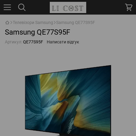
Телевізори Samsung
Samsung QE77S95F
Samsung QE77S95F
Артикул:
QE77S95F
Написати відгук