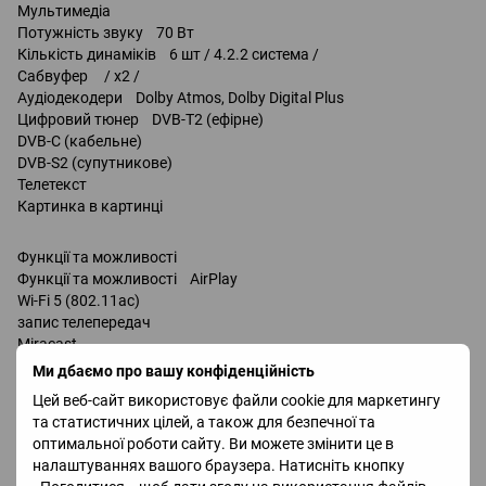
Мультимедіа
Потужність звуку 70 Вт
Кількість динаміків 6 шт / 4.2.2 система /
Сабвуфер / x2 /
Аудіодекодери Dolby Atmos, Dolby Digital Plus
Цифровий тюнер DVB-T2 (ефірне)
DVB-C (кабельне)
DVB-S2 (супутникове)
Телетекст
Картинка в картинці
Функції та можливості
Функції та можливості AirPlay
Wi-Fi 5 (802.11ac)
запис телепередач
Miracast
Bluetooth v 5.2-5.3
Ми дбаємо про вашу конфіденційність
підтримка DLNA
Цей веб-сайт використовує файли cookie для маркетингу
керування голосом
та статистичних цілей, а також для безпечної та
Amazon Alexa
оптимальної роботи сайту. Ви можете змінити це в
Google Assistant
налаштуваннях вашого браузера. Натисніть кнопку
Bixby