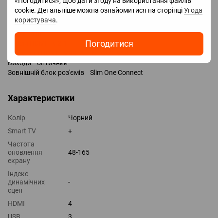
«Погодитися», щоб дати згоду на використання файлів
Роз'єми
cookie. Детальніше можна ознайомитися на сторінці
Угода
Входи USB 4 шт / 3x USB-A, 1x USB-C /
користувача
.
LAN
HDMI 4 шт
Погодитися
Версія HDMI v 2.1
Технології HDMI VRR, ALLM, CEC, eARC
Виходи оптичний
Зовнішній блок роз'ємів Slim One Connect
Характеристики
Колір
Чорний
Smart TV
+
Частота
оновлення
48-165
екрану
Індекс
динамічних
-
сцен
HDMI
4
USB
3