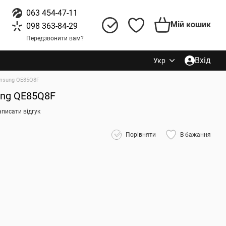
063 454-47-11
Мій кошик
098 363-84-29
Передзвонити вам?
Вхід
Укр
msung QE85Q8F
ung QE85Q8F
писати відгук
Порівняти
В бажання