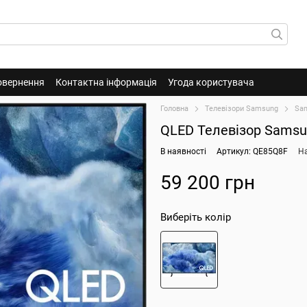
овернення
Контактна інформація
Угода користувача
Головна
Телевізори Samsung
Sa
QLED Телевізор Sams
В наявності
Артикул: QE85Q8F
На
59 200 грн
Виберіть колір