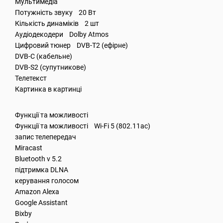
Мультимедіа
Потужність звуку 20 Вт
Кількість динаміків 2 шт
Аудіодекодери Dolby Atmos
Цифровий тюнер DVB-T2 (ефірне)
DVB-C (кабельне)
DVB-S2 (супутникове)
Телетекст
Картинка в картинці
Функції та можливості
Функції та можливості Wi-Fi 5 (802.11ac)
запис телепередач
Miracast
Bluetooth v 5.2
підтримка DLNA
керування голосом
Amazon Alexa
Google Assistant
Bixby