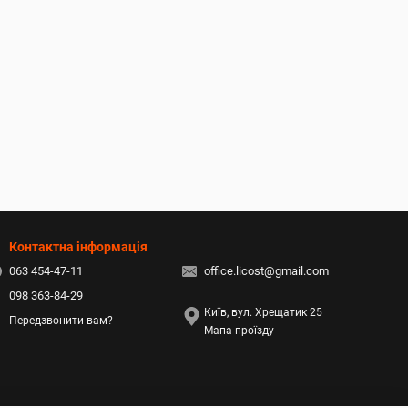
Контактна інформація
063 454-47-11
office.licost@gmail.com
098 363-84-29
Київ, вул. Хрещатик 25
Передзвонити вам?
Мапа проїзду