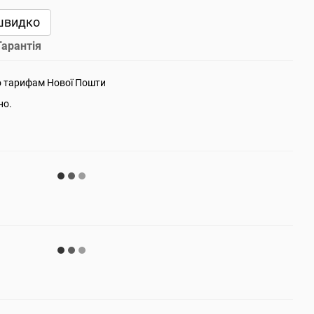
швидко
Гарантія
о тарифам Нової Пошти
но.