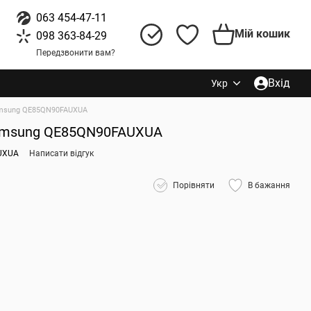
063 454-47-11
Мій кошик
098 363-84-29
Передзвонити вам?
Вхід
Укр
msung QE85QN90FAUXUA
amsung QE85QN90FAUXUA
UXUA
Написати відгук
Порівняти
В бажання