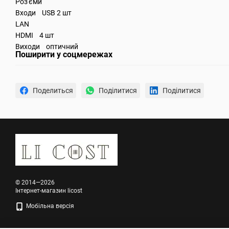
Роз'єми
Входи USB 2 шт
LAN
HDMI 4 шт
Виходи оптичний
Поширити у соцмережах
Поделиться
Поділитися
Поділитися
© 2014—2026
Інтернет-магазин licost
Мобільна версія