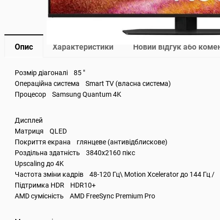
Опис
Характеристики
Новий відгук або коме
Розмір діагоналі 85 "
Операційна система Smart TV (власна система)
Процесор Samsung Quantum 4K
Дисплей
Матриця QLED
Покриття екрана глянцеве (антивідблискове)
Роздільна здатність 3840x2160 пікс
Upscaling до 4K
Частота зміни кадрів 48-120 Гц\ Motion Xcelerator до 144 Гц /
Підтримка HDR HDR10+
AMD сумісність AMD FreeSync Premium Pro