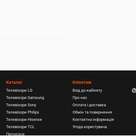
Каталог
Клієнтам
Телевізори LG
Вхід до кабінету
Телевізори Samsung
Про нас
Телевізори Sony
Оплата і доставка
Телевізори Philips
Обмін та повернення
Телевізори Hisense
Контактна інформація
Телевізори TCL
Угода користувача
Пилососи