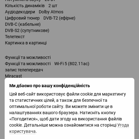
Кількість динаміків 2 шт
Аудіодекодери Dolby Atmos
Цифровий тюнер DVB-T2 (ефірне)
DVB-C (кабельне)
DVB-S2 (супутникове)
Телетекст
Картинка в картинці
Функції та можливості
Функції та можливості Wi-Fi 5 (802.11ac)
запис телепередач
Miracast
Bluetooth v 5.2
Ми дбаємо про вашу конфіденційність
підтримка DLNA
Цей веб-сайт використовує файли cookie для маркетингу
керування голосом
та статистичних цілей, а також для безпечної та
Amazon Alexa
оптимальної роботи сайту. Ви можете змінити це в
Google Assistant
налаштуваннях вашого браузера. Натисніть кнопку
Bixby
«Погодитися», щоб дати згоду на використання файлів
Роз'єми
cookie. Детальніше можна ознайомитися на сторінці
Угода
Входи USB 2 шт
користувача
.
LAN
HDMI 4 шт