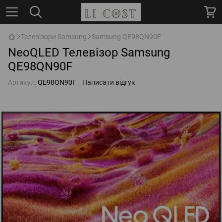
Телевізори Samsung
Samsung QE98QN90F
NeoQLED Телевізор Samsung
QE98QN90F
Артикул:
QE98QN90F
Написати відгук