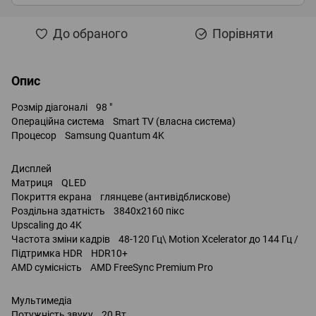
До обраного
Порівняти
Опис
Розмір діагоналі 98 "
Операційна система Smart TV (власна система)
Процесор Samsung Quantum 4K
Дисплей
Матриця QLED
Покриття екрана глянцеве (антивідблискове)
Роздільна здатність 3840x2160 пікс
Upscaling до 4K
Частота зміни кадрів 48-120 Гц\ Motion Xcelerator до 144 Гц /
Підтримка HDR HDR10+
AMD сумісність AMD FreeSync Premium Pro
Мультимедіа
Потужність звуку 20 Вт