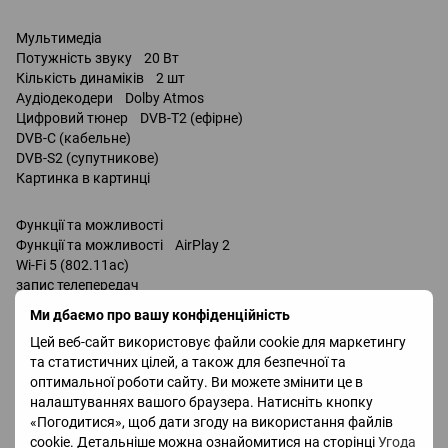
Мультимедіа
Потужність звуку 20 Вт
Кількість динаміків 2 шт
Аудіодекодери Dolby Atmos
Цифровий тюнер DVB-T2 (ефірне)
DVB-C (кабельне)
DVB-S2 (супутникове)
Картинка в картинці
Функції та можливості
Функції та можливості AirPlay 2
Wi-Fi 5 (802.11ac)
запис телепередач
Miracast
Ми дбаємо про вашу конфіденційність
Bluetooth v 5.2
Цей веб-сайт використовує файли cookie для маркетингу
підтримка DLNA
та статистичних цілей, а також для безпечної та
керування голосом
оптимальної роботи сайту. Ви можете змінити це в
Amazon Alexa
налаштуваннях вашого браузера. Натисніть кнопку
Google Assistant / сумісність /
«Погодитися», щоб дати згоду на використання файлів
Bixby
cookie. Детальніше можна ознайомитися на сторінці
Угода
Роз'єми