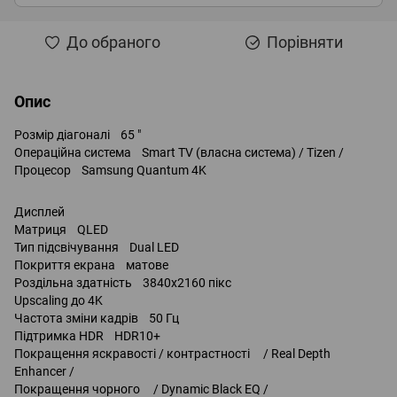
До обраного
Порівняти
Опис
Розмір діагоналі 65 "
Операційна система Smart TV (власна система) / Tizen /
Процесор Samsung Quantum 4K
Дисплей
Матриця QLED
Тип підсвічування Dual LED
Покриття екрана матове
Роздільна здатність 3840x2160 пікс
Upscaling до 4K
Частота зміни кадрів 50 Гц
Підтримка HDR HDR10+
Покращення яскравості / контрастності / Real Depth
Enhancer /
Покращення чорного / Dynamic Black EQ /