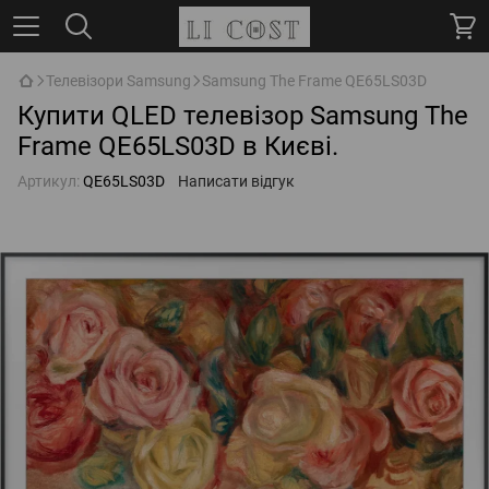
Телевізори Samsung
Samsung The Frame QE65LS03D
Купити QLED телевізор Samsung The
Frame QE65LS03D в Києві.
Артикул:
QE65LS03D
Написати відгук