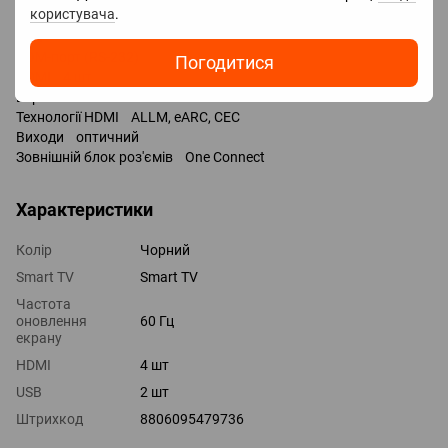
користувача
.
Входи USB 2 шт / 2x USB-A /
LAN
COM-порт (RS-232)
Погодитися
HDMI 4 шт
Версія HDMI v 2.0
Технології HDMI ALLM, eARC, CEC
Виходи оптичний
Зовнішній блок роз'ємів One Connect
Характеристики
Колір
Чорний
Smart TV
Smart TV
Частота
оновлення
60 Гц
екрану
HDMI
4 шт
USB
2 шт
Штрихкод
8806095479736