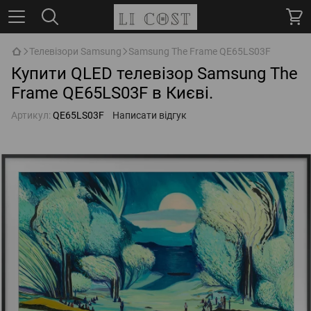
Телевізори Samsung
Samsung The Frame QE65LS03F
Купити QLED телевізор Samsung The
Frame QE65LS03F в Києві.
Артикул:
QE65LS03F
Написати відгук