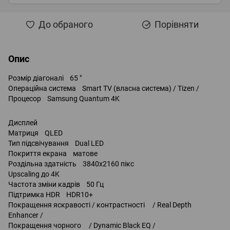
До обраного
Порівняти
Опис
Розмір діагоналі 65 "
Операційна система Smart TV (власна система) / Tizen /
Процесор Samsung Quantum 4K
Дисплей
Матриця QLED
Тип підсвічування Dual LED
Покриття екрана матове
Роздільна здатність 3840x2160 пікс
Upscaling до 4K
Частота зміни кадрів 50 Гц
Підтримка HDR HDR10+
Покращення яскравості / контрастності / Real Depth
Enhancer /
Покращення чорного / Dynamic Black EQ /