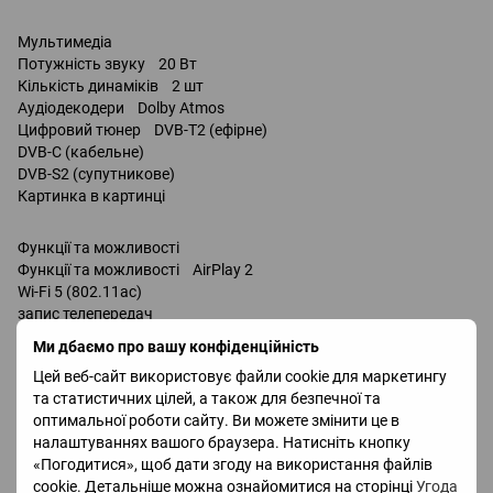
Мультимедіа
Потужність звуку 20 Вт
Кількість динаміків 2 шт
Аудіодекодери Dolby Atmos
Цифровий тюнер DVB-T2 (ефірне)
DVB-C (кабельне)
DVB-S2 (супутникове)
Картинка в картинці
Функції та можливості
Функції та можливості AirPlay 2
Wi-Fi 5 (802.11ac)
запис телепередач
Miracast
Ми дбаємо про вашу конфіденційність
Bluetooth v 5.2
Цей веб-сайт використовує файли cookie для маркетингу
підтримка DLNA
та статистичних цілей, а також для безпечної та
керування голосом
оптимальної роботи сайту. Ви можете змінити це в
Amazon Alexa
налаштуваннях вашого браузера. Натисніть кнопку
Google Assistant / сумісність /
«Погодитися», щоб дати згоду на використання файлів
Bixby
cookie. Детальніше можна ознайомитися на сторінці
Угода
Роз'єми