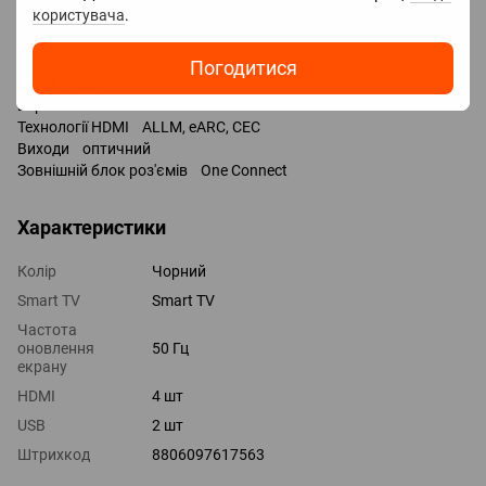
користувача
.
Входи USB 2 шт / 2x USB-A /
LAN
COM-порт (RS-232)
Погодитися
HDMI 4 шт
Версія HDMI v 2.0
Технології HDMI ALLM, eARC, CEC
Виходи оптичний
Зовнішній блок роз'ємів One Connect
Характеристики
Колір
Чорний
Smart TV
Smart TV
Частота
оновлення
50 Гц
екрану
HDMI
4 шт
USB
2 шт
Штрихкод
8806097617563