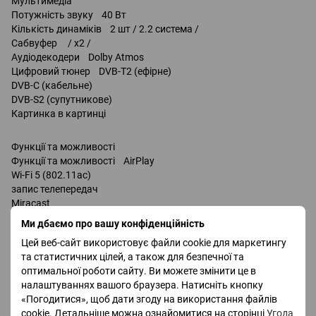
Мультимедіа
Потужність звуку 40 Вт
Кількість динаміків 2 шт / 2.2 система /
Сабвуфер / x2 /
Аудіодекодери Dolby Atmos
Цифровий тюнер DVB-T2 (ефірне)
DVB-C (кабельне)
DVB-S2 (супутникове)
Картинка в картинці
Функції та можливості
Функції та можливості AirPlay
Wi-Fi 5 (802.11ac)
запис телепередач
Miracast
Bluetooth v 5.2
Ми дбаємо про вашу конфіденційність
підтримка DLNA
Цей веб-сайт використовує файли cookie для маркетингу
керування голосом
та статистичних цілей, а також для безпечної та
Amazon Alexa
оптимальної роботи сайту. Ви можете змінити це в
Google Assistant
налаштуваннях вашого браузера. Натисніть кнопку
Bixby
«Погодитися», щоб дати згоду на використання файлів
Роз'єми
cookie. Детальніше можна ознайомитися на сторінці
Угода
Входи USB 2 шт