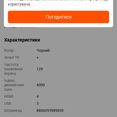
користувача
.
LAN
HDMI 4 шт
Версія HDMI v 2.1
Погодитися
Технології HDMI ALLM, eARC, CEC, VRR
Виходи оптичний
Характеристики
Колір
Чорний
Smart TV
+
Частота
оновлення
120
екрану
Індекс
динамічних
4300
сцен
HDMI
4
USB
3
Штрихкод
8806095989839