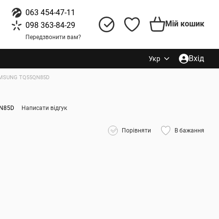
063 454-47-11
Мій кошик
098 363-84-29
Передзвонити вам?
Вхід
Укр
MSUNG TQ55QN85D
QN85D
Написати відгук
Порівняти
В бажання