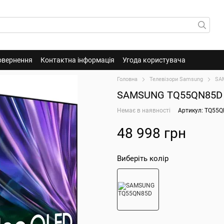
овернення
Контактна інформація
Угода користувача
Головна
Телевізори Samsung
SA
SAMSUNG TQ55QN85D
Немає в наявності
Артикул: TQ55
48 998 грн
Виберіть колір