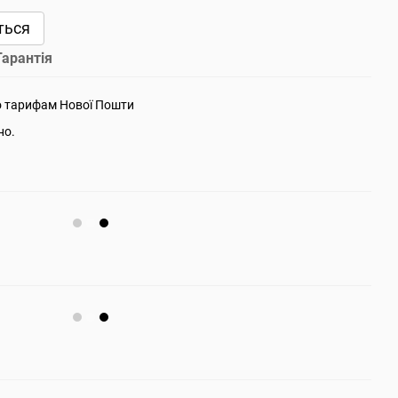
ться
Гарантія
о тарифам Нової Пошти
но.