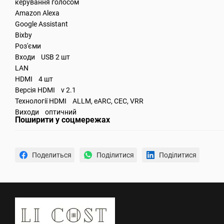
керування голосом
Amazon Alexa
Google Assistant
Bixby
Роз'єми
Входи USB 2 шт
LAN
HDMI 4 шт
Версія HDMI v 2.1
Технології HDMI ALLM, eARC, CEC, VRR
Виходи оптичний
Поширити у соцмережах
Поделиться
Поділитися
Поділитися