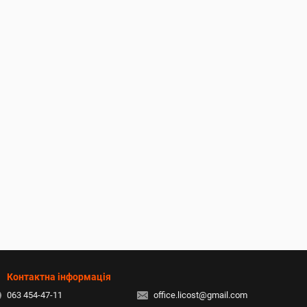
Контактна інформація
063 454-47-11
office.licost@gmail.com