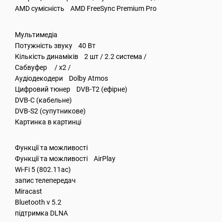
AMD сумісність AMD FreeSync Premium Pro
Мультимедіа
Потужність звуку 40 Вт
Кількість динаміків 2 шт / 2.2 система /
Сабвуфер / x2 /
Аудіодекодери Dolby Atmos
Цифровий тюнер DVB-T2 (ефірне)
DVB-C (кабельне)
DVB-S2 (супутникове)
Картинка в картинці
Функції та можливості
Функції та можливості AirPlay
Wi-Fi 5 (802.11ac)
запис телепередач
Miracast
Bluetooth v 5.2
підтримка DLNA