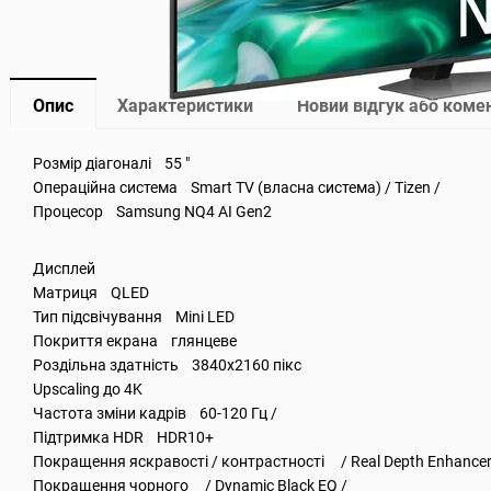
Опис
Характеристики
Новий відгук або коме
Розмір діагоналі 55 "
Операційна система Smart TV (власна система) / Tizen /
Процесор Samsung NQ4 AI Gen2
Дисплей
Матриця QLED
Тип підсвічування Mini LED
Покриття екрана глянцеве
Роздільна здатність 3840x2160 пікс
Upscaling до 4K
Частота зміни кадрів 60-120 Гц /
Підтримка HDR HDR10+
Покращення яскравості / контрастності / Real Depth Enhancer
Покращення чорного / Dynamic Black EQ /