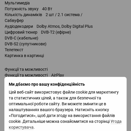
Мультимедіа
Потужність звуку 40 Вт
Кількість динаміків 2 шт / 2.1 система /
Сабвуфер
Аудіодекодери Dolby Atmos, Dolby Digital Plus
Цифровий тюнер DVB-T2 (ефірне)
DVB-C (кабельне)
DVB-S2 (супутникове)
Телетекст
Картинка в картинці
Функції та можливості
Функції та можливості AirPlay
Wi-Fi 5 (802.11ac)
Ми дбаємо про вашу конфіденційність
запис телепередач
Цей веб-сайт використовує файли cookie для маркетингу
Miracast
та статистичних цілей, а також для безпечної та
Bluetooth v 5.2
оптимальної роботи сайту. Ви можете змінити це в
підтримка DLNA
налаштуваннях вашого браузера. Натисніть кнопку
керування голосом
«Погодитися», щоб дати згоду на використання файлів
Amazon Alexa
cookie. Детальніше можна ознайомитися на сторінці
Угода
Google Assistant
користувача
.
Bixby