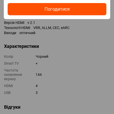
Роз'єми
Входи USB 2 шт
Погодитися
LAN
HDMI 4 шт
Версія HDMI v 2.1
Технології HDMI VRR, ALLM, CEC, eARC
Виходи оптичний
Характеристики
Колір
Чорний
Smart TV
+
Частота
оновлення
144
екрану
HDMI
4
USB
3
Відгуки