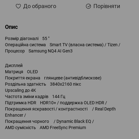
До обраного
Порівняти
Опис
Розмір діагоналі 55 "
Операційна система Smart TV (власна система) / Tizen /
Процесор Samsung NQ4 AI Gen3
Дисплей
Матриця OLED
Покриття екрана глянцеве (антивідблискове)
Роздільна здатність 3840x2160 пікс
Upscaling до 4K
Частота зміни кадрів 144 Гц
Підтримка HDR HDR10+ / поддержка OLED HDR /
Покращення яскравості / контрастності / Real Depth
Enhancer /
Покращення чорного / Dynamic Black EQ /
AMD сумісність AMD FreeSync Premium