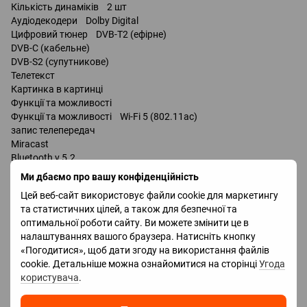
Кількість динаміків 2 шт
Аудіодекодери Dolby Digital
Цифровий тюнер DVB-T2 (ефірне)
DVB-C (кабельне)
DVB-S2 (супутникове)
Телетекст
Картинка в картинці
Функції та можливості
Функції та можливості Wi-Fi 5 (802.11ac)
запис телепередач
Miracast
Bluetooth v 5.2
підтримка DLNA
Ми дбаємо про вашу конфіденційність
керування голосом
Цей веб-сайт використовує файли cookie для маркетингу
Amazon Alexa
та статистичних цілей, а також для безпечної та
Google Assistant
оптимальної роботи сайту. Ви можете змінити це в
Bixby
налаштуваннях вашого браузера. Натисніть кнопку
«Погодитися», щоб дати згоду на використання файлів
Роз'єми
cookie. Детальніше можна ознайомитися на сторінці
Угода
Входи USB 2 шт
користувача
.
LAN
HDMI 3 шт