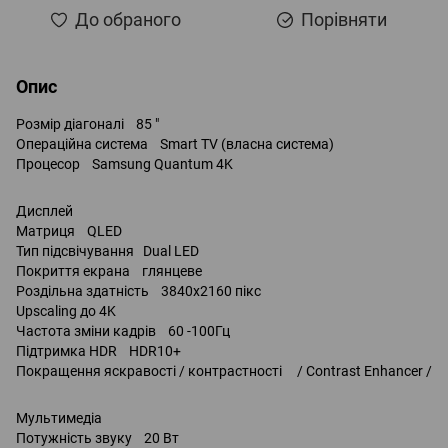
До обраного
Порівняти
Опис
Розмір діагоналі 85 "
Операційна система Smart TV (власна система)
Процесор Samsung Quantum 4K
Дисплей
Матриця QLED
Тип підсвічування Dual LED
Покриття екрана глянцеве
Роздільна здатність 3840x2160 пікс
Upscaling до 4K
Частота зміни кадрів 60 -100Гц
Підтримка HDR HDR10+
Покращення яскравості / контрастності / Contrast Enhancer /
Мультимедіа
Потужність звуку 20 Вт