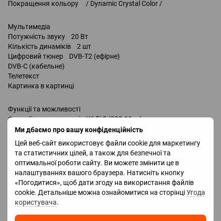
Покращення кольору / Dynamic Crystal Color /
Мультимедіа
Потужність звуку 20 Вт
Кількість динаміків 2 шт
Цифровий тюнер DVB-T2 (ефірне)
DVB-C (кабельне)
Телетекст
Картинка в картинці
Функції та можливості
Функції та можливості Wi-Fi 5 (802.11ac)
запис телепередач
Ми дбаємо про вашу конфіденційність
Miracast
Цей веб-сайт використовує файли cookie для маркетингу
Bluetooth v 5.2
та статистичних цілей, а також для безпечної та
підтримка DLNA
оптимальної роботи сайту. Ви можете змінити це в
керування голосом
налаштуваннях вашого браузера. Натисніть кнопку
Amazon Alexa
«Погодитися», щоб дати згоду на використання файлів
Google Assistant
cookie. Детальніше можна ознайомитися на сторінці
Угода
Bixby
користувача
.
Роз'єми
Входи USB 2 шт