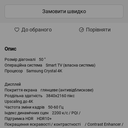
Замовити швидко
До обраного
Порівняти
Опис
Розмір діагоналі 50 "
Операційна система Smart TV (власна система)
Процесор Samsung Crystal 4K
Дисплей
Покриття екрана глянцеве (антивідблискове)
Роздільна здатність 3840x2160 пікс
Upscaling до 4K
Частота зміни кадрів 50-60 Гц
Індекс динамічних сцен 2200 к/с / PQI /
Підтримка HDR HDR10+
Покращення яскравості / контрастності / Contrast Enhancer /