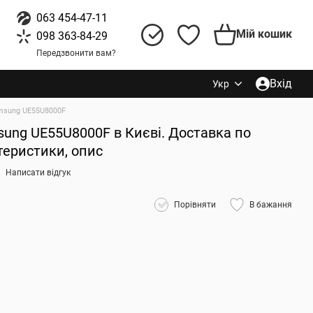
063 454-47-11
Мій кошик
098 363-84-29
Передзвонити вам?
Вхід
Укр
msung UE55U8000F
sung UE55U8000F в Києві. Доставка по
ктеристики, опис
Написати відгук
Порівняти
В бажання