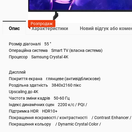
Розпродаж
Опис
Характеристики
Новий відгук або коме
Розмір діагоналі 55 "
Операційна система Smart TV (власна система)
Процесор Samsung Crystal 4K
Дисплей
Покриття екрана глянцеве (антивідблискове)
Роздільна здатність 3840x2160 пікс
Upscaling до 4K
Частота зміни кадрів 50-60 Гц
Індекс динамічних сцен 2200 к/с / PQI /
Підтримка HDR HDR10+
Покращення яскравості / контрастності / Contrast Enhancer /
Покращення кольору / Dynamic Crystal Color /