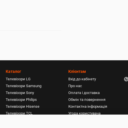
Каталог
Клієнтам
Телевізори LG
Вхід до кабінету
Телевізори Samsung
Про нас
Телевізори Sony
Оплата і доставка
Телевізори Philips
Обмін та повернення
Телевізори Hisense
Контактна інформація
Телевізори TCL
Угода користувача
Пилососи
Акустичні системи