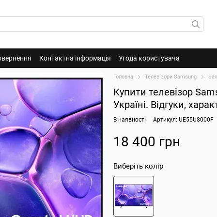
овернення
Контактна інформація
Угода користувача
Головна
Телевізори Samsung
Sa
Купити телевізор Sam
Україні. Відгуки, хара
В наявності
Артикул: UE55U8000F
18 400 грн
Виберіть колір