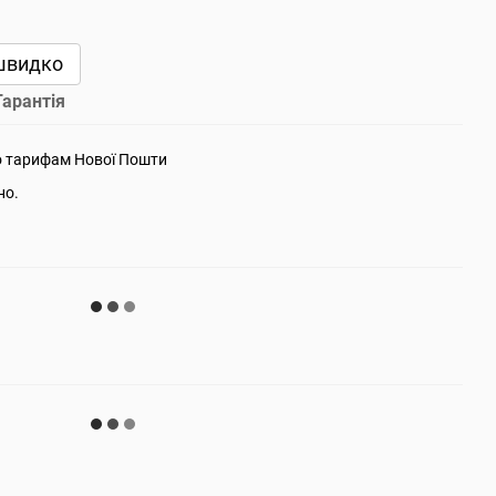
швидко
Гарантія
о тарифам Нової Пошти
но.