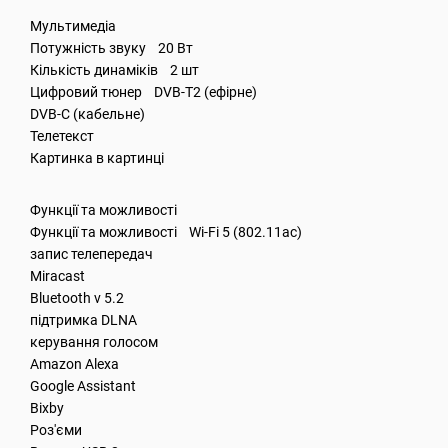
Мультимедіа
Потужність звуку 20 Вт
Кількість динаміків 2 шт
Цифровий тюнер DVB-T2 (ефірне)
DVB-C (кабельне)
Телетекст
Картинка в картинці
Функції та можливості
Функції та можливості Wi-Fi 5 (802.11ac)
запис телепередач
Miracast
Bluetooth v 5.2
підтримка DLNA
керування голосом
Amazon Alexa
Google Assistant
Bixby
Роз'єми