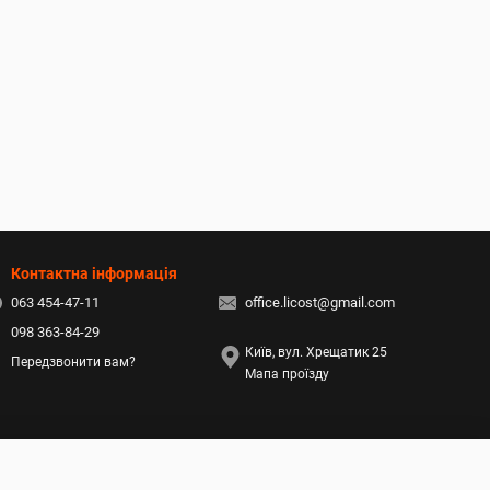
Контактна інформація
063 454-47-11
office.licost@gmail.com
098 363-84-29
Київ, вул. Хрещатик 25
Передзвонити вам?
Мапа проїзду