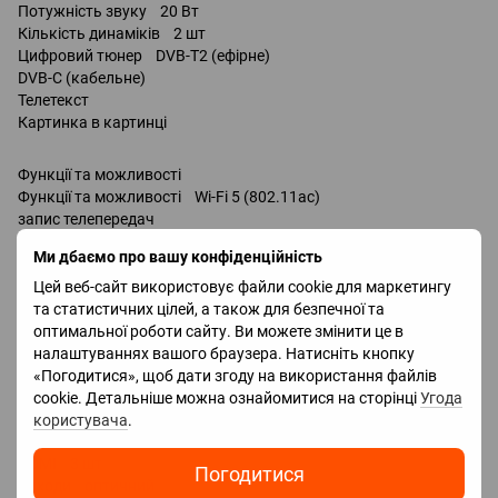
Потужність звуку 20 Вт
Кількість динаміків 2 шт
Цифровий тюнер DVB-T2 (ефірне)
DVB-C (кабельне)
Телетекст
Картинка в картинці
Функції та можливості
Функції та можливості Wi-Fi 5 (802.11ac)
запис телепередач
Miracast
Ми дбаємо про вашу конфіденційність
Bluetooth v 5.2
підтримка DLNA
Цей веб-сайт використовує файли cookie для маркетингу
керування голосом
та статистичних цілей, а також для безпечної та
Amazon Alexa
оптимальної роботи сайту. Ви можете змінити це в
Google Assistant
налаштуваннях вашого браузера. Натисніть кнопку
Bixby
«Погодитися», щоб дати згоду на використання файлів
Роз'єми
cookie. Детальніше можна ознайомитися на сторінці
Угода
Входи USB 2 шт
користувача
.
LAN
HDMI 3 шт
Погодитися
Виходи оптичний