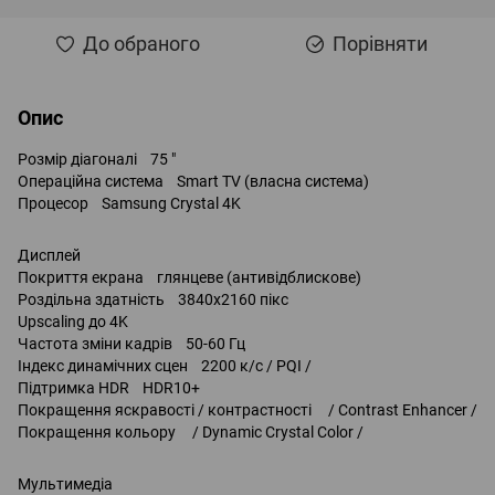
До обраного
Порівняти
Опис
Розмір діагоналі 75 "
Операційна система Smart TV (власна система)
Процесор Samsung Crystal 4K
Дисплей
Покриття екрана глянцеве (антивідблискове)
Роздільна здатність 3840x2160 пікс
Upscaling до 4K
Частота зміни кадрів 50-60 Гц
Індекс динамічних сцен 2200 к/с / PQI /
Підтримка HDR HDR10+
Покращення яскравості / контрастності / Contrast Enhancer /
Покращення кольору / Dynamic Crystal Color /
Мультимедіа