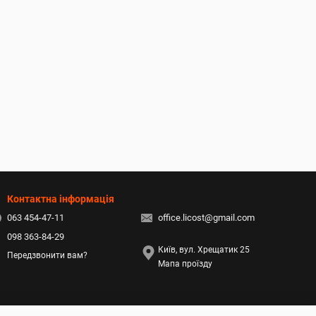
Контактна інформація
063 454-47-11
office.licost@gmail.com
098 363-84-29
Київ, вул. Хрещатик 25
Передзвонити вам?
Мапа проїзду