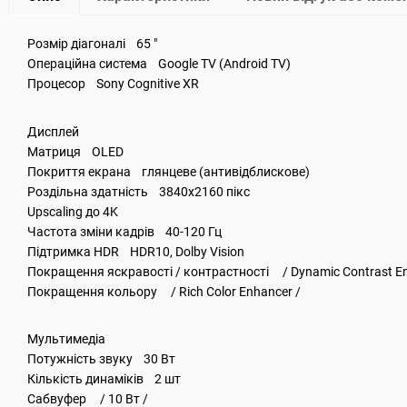
Розмір діагоналі 65 "
Операційна система Google TV (Android TV)
Процесор Sony Cognitive XR
Дисплей
Матриця OLED
Покриття екрана глянцеве (антивідблискове)
Роздільна здатність 3840x2160 пікс
Upscaling до 4K
Частота зміни кадрів 40-120 Гц
Підтримка HDR HDR10, Dolby Vision
Покращення яскравості / контрастності / Dynamic Contrast En
Покращення кольору / Rich Color Enhancer /
Мультимедіа
Потужність звуку 30 Вт
Кількість динаміків 2 шт
Сабвуфер / 10 Вт /