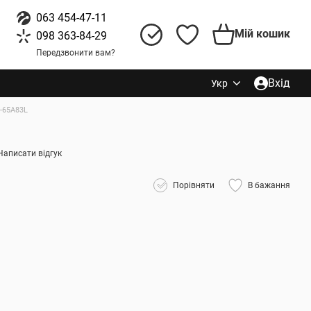
063 454-47-11
Мій кошик
098 363-84-29
Передзвонити вам?
Вхід
Укр
-65A83L
Написати відгук
Порівняти
В бажання