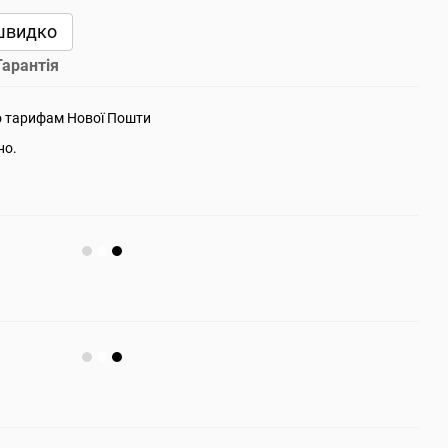
швидко
Гарантія
о тарифам Нової Пошти
но.