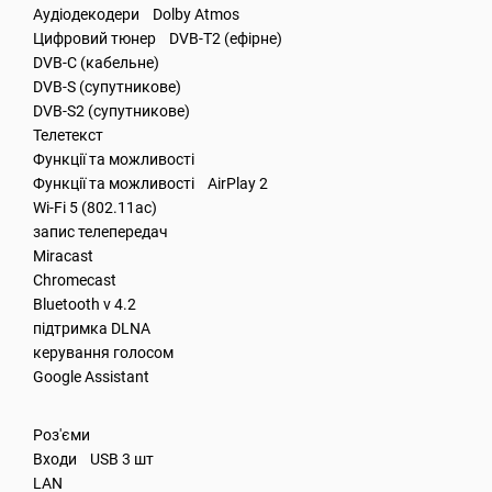
Аудіодекодери Dolby Atmos
Цифровий тюнер DVB-T2 (ефірне)
DVB-C (кабельне)
DVB-S (супутникове)
DVB-S2 (супутникове)
Телетекст
Функції та можливості
Функції та можливості AirPlay 2
Wi-Fi 5 (802.11ac)
запис телепередач
Miracast
Chromecast
Bluetooth v 4.2
підтримка DLNA
керування голосом
Google Assistant
Роз'єми
Входи USB 3 шт
LAN