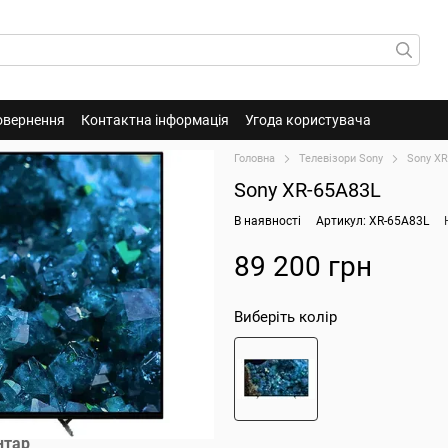
овернення
Контактна інформація
Угода користувача
Головна
Телевізори Sony
Sony XR
Sony XR-65A83L
В наявності
Артикул: XR-65A83L
89 200 грн
Виберіть колір
нтар