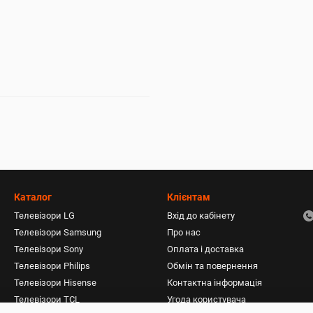
Каталог
Клієнтам
Телевізори LG
Вхід до кабінету
Телевізори Samsung
Про нас
Телевізори Sony
Оплата і доставка
Телевізори Philips
Обмін та повернення
Телевізори Hisense
Контактна інформація
Телевізори TCL
Угода користувача