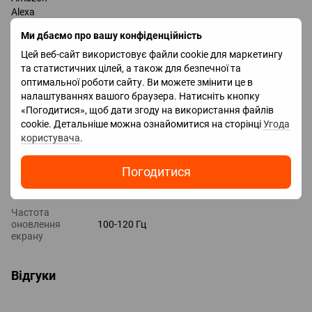
Alexa
Google Assistant
Ми дбаємо про вашу конфіденційність
Роз'єми
Цей веб-сайт використовує файли cookie для маркетингу
HDMI 4 шт
та статистичних цілей, а також для безпечної та
Версія HDMI v 2.1
оптимальної роботи сайту. Ви можете змінити це в
налаштуваннях вашого браузера. Натисніть кнопку
Характеристики
«Погодитися», щоб дати згоду на використання файлів
cookie. Детальніше можна ознайомитися на сторінці
Угода
Колір
Черный
користувача
.
Smart TV
Android
Погодитися
USB
3 шт
HDMI
4 шт
Частота
оновлення
100-120 Гц
екрану
Відгуки