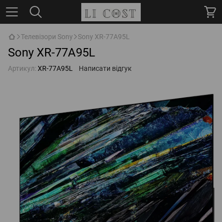
Телевізори Sony
Sony XR-77A95L
Sony XR-77A95L
Артикул:
XR-77A95L
Написати відгук