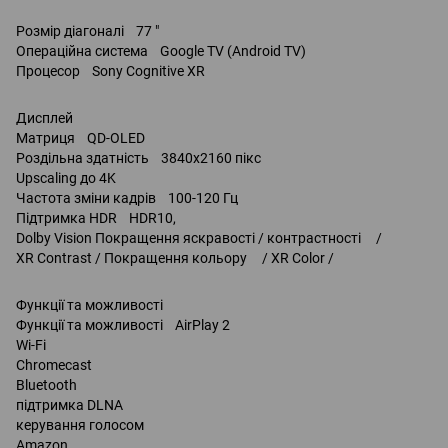
Розмір діагоналі 77 "
Операційна система Google TV (Android TV)
Процесор Sony Cognitive XR
Дисплей
Матриця QD-OLED
Роздільна здатність 3840x2160 пікс
Upscaling до 4K
Частота зміни кадрів 100-120 Гц
Підтримка HDR HDR10,
Dolby Vision Покращення яскравості / контрастності /
XR Contrast / Покращення кольору / XR Color /
Функції та можливості
Функції та можливості AirPlay 2
Wi-Fi
Chromecast
Bluetooth
підтримка DLNA
керування голосом
Amazon