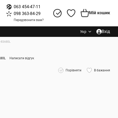
063 454-47-11
Мій кошик
098 363-84-29
Передзвонити вам?
Вхід
Укр
-83A80L
A80L
Написати відгук
Порівняти
В бажання