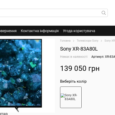
овернення
Контактна інформація
Угода користувача
Головна
Телевізори Sony
Sony XR
Sony XR-83A80L
Немає в наявності
Артикул: XR-83
139 050 грн
Виберіть колір
нтар