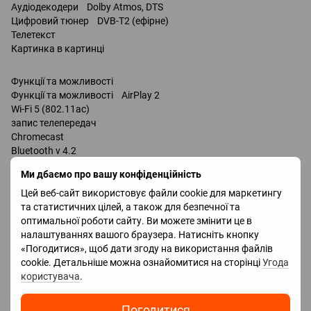
Аудіодекодери Dolby Atmos, DTS
Цифровий тюнер DVB-T2 (ефірне)
Телетекст
Картинка в картинці
Функції та можливості
Функції та можливості AirPlay 2
Wi-Fi 5 (802.11ac)
запис телепередач
Chromecast
Bluetooth v 4.2
підтримка DLNA
Ми дбаємо про вашу конфіденційність
керування голосом
Amazon
Цей веб-сайт використовує файли cookie для маркетингу
Alexa
та статистичних цілей, а також для безпечної та
Google Assistant
оптимальної роботи сайту. Ви можете змінити це в
налаштуваннях вашого браузера. Натисніть кнопку
«Погодитися», щоб дати згоду на використання файлів
Роз'єми
cookie. Детальніше можна ознайомитися на сторінці
Угода
Входи USB 2 шт
користувача
.
LAN
композитний
HDMI 4 шт
Погодитися