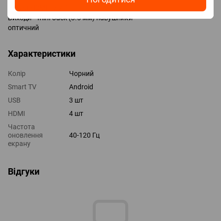
Версія HDMI v 2.1
Виходи mini-Jack (3.5 мм) навушники
оптичний
Характеристики
Колір
Чорний
Smart TV
Android
USB
3 шт
HDMI
4 шт
Частота
оновлення
40-120 Гц
екрану
Відгуки