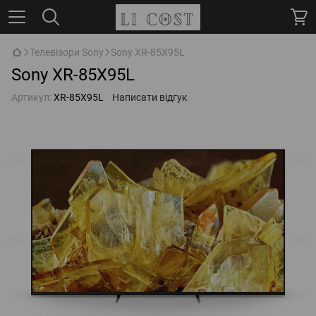
Телевізори Sony
Sony XR-85X95L
Sony XR-85X95L
Артикул:
XR-85X95L
Написати відгук