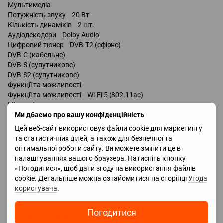
Мультимедіа
Потужність звуку 20 Вт
Кількість динаміків 2 шт.
Аудіодекодери Dolby Audio
Цифровий тюнер DVB-T2 (ефірне)
DVB-C (кабельне)
DVB-S (супутникове)
DVB-S2 (супутникове)
Функції та можливості
Функції та можливості Wi-Fi 5 (802.11ac)
Miracast
Chromecast
Ми дбаємо про вашу конфіденційність
Bluetooth v 5.2
Цей веб-сайт використовує файли cookie для маркетингу
Google Assistant
та статистичних цілей, а також для безпечної та
оптимальної роботи сайту. Ви можете змінити це в
Роз'єми
налаштуваннях вашого браузера. Натисніть кнопку
HDMI 3 шт.
«Погодитися», щоб дати згоду на використання файлів
Версія HDMI v 2.1
cookie. Детальніше можна ознайомитися на сторінці
Угода
Технології HDMI eARC, CEC
користувача
.
Входи USB
LAN
Погодитися
Виходи оптичний