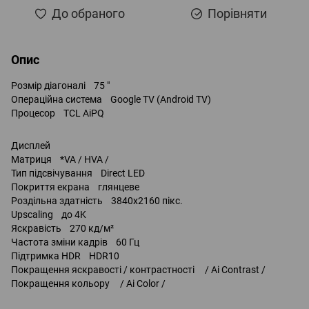
До обраного
Порівняти
Опис
Розмір діагоналі 75 "
Операційна система Google TV (Android TV)
Процесор TCL AiPQ
Дисплей
Матриця *VA / HVA /
Тип підсвічування Direct LED
Покриття екрана глянцеве
Роздільна здатність 3840x2160 пікс.
Upscaling до 4K
Яскравість 270 кд/м²
Частота зміни кадрів 60 Гц
Підтримка HDR HDR10
Покращення яскравості / контрастності / Ai Contrast /
Покращення кольору / Ai Color /