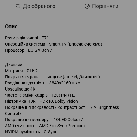
До обраного
Порівняти
Опис
Розмір діагоналі 77"
Операційна система Smart TV (власна система)
Процесор LG α 9 Gen 7
Дисплей
Матриця OLED
Покриття екрана глянцеве (антивідблискове)
Роздільна здатність 3840x2160 пікс
Upscaling до 4K
Частота зміни кадрів 120(144) Гц
Підтримка HDR HDR10, Dolby Vision
Покращення яскравості / контрастності / AI Brightness
Control /
Покращення кольору / OLED Colour /
AMD сумісність AMD FreeSync Premium
NVIDIA сумісність G-Sync