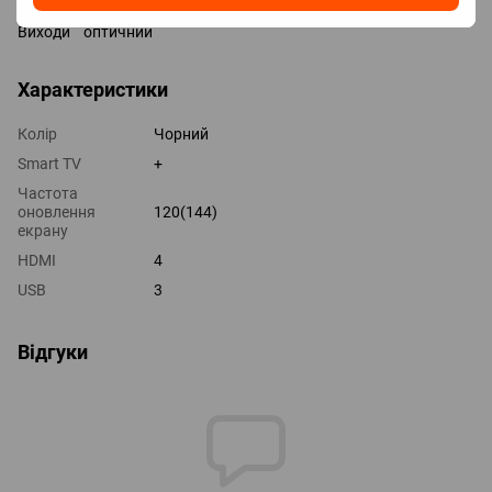
Технології HDMI VRR, ALLM, eARC
Виходи оптичний
Характеристики
Колір
Чорний
Smart TV
+
Частота
оновлення
120(144)
екрану
HDMI
4
USB
3
Відгуки