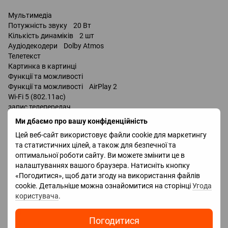
Мультимедіа
Потужність звуку 20 Вт
Кількість динаміків 2 шт
Аудіодекодери Dolby Atmos
Телетекст
Картинка в картинці
Функції та можливості
Функції та можливості AirPlay 2
Wi-Fi 5 (802.11ac)
запис телепередач
Miracast
Ми дбаємо про вашу конфіденційність
Bluetooth v 5.0
Цей веб-сайт використовує файли cookie для маркетингу
підтримка DLNA
та статистичних цілей, а також для безпечної та
керування голосом
оптимальної роботи сайту. Ви можете змінити це в
мультимедійний (аеропульт)
налаштуваннях вашого браузера. Натисніть кнопку
Amazon Alexa
«Погодитися», щоб дати згоду на використання файлів
cookie. Детальніше можна ознайомитися на сторінці
Угода
Роз'єми
користувача
.
Входи USB 3 шт
LAN
Погодитися
HDMI 4 шт