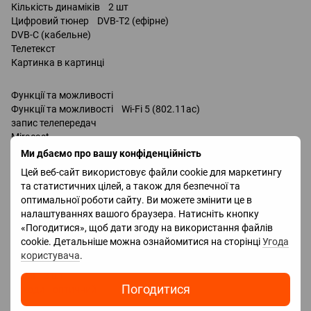
Кількість динаміків 2 шт
Цифровий тюнер DVB-T2 (ефірне)
DVB-C (кабельне)
Телетекст
Картинка в картинці
Функції та можливості
Функції та можливості Wi-Fi 5 (802.11ac)
запис телепередач
Miracast
Bluetooth v 5.2
Ми дбаємо про вашу конфіденційність
підтримка DLNA
Цей веб-сайт використовує файли cookie для маркетингу
керування голосом
та статистичних цілей, а також для безпечної та
Amazon Alexa
оптимальної роботи сайту. Ви можете змінити це в
Google Assistant
налаштуваннях вашого браузера. Натисніть кнопку
Bixby
«Погодитися», щоб дати згоду на використання файлів
Роз'єми
cookie. Детальніше можна ознайомитися на сторінці
Угода
Входи USB 2 шт
користувача
.
LAN
HDMI 3 шт
Погодитися
Виходи оптичний