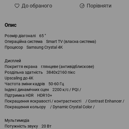
До обраного
Порівняти
Опис
Розмір діагоналі 65 "
Операційна система Smart TV (власна система)
Процесор Samsung Crystal 4K
Дисплей
Покриття екрана глянцеве (антивідблискове)
Роздільна здатність 3840x2160 пікс
Upscaling до 4K
Частота зміни кадрів 50-60 Гц
Індекс динамічних сцен 2200 к/с / PQI /
Підтримка HDR HDR10+
Покращення яскравості / контрастності / Contrast Enhancer /
Покращення кольору / Dynamic Crystal Color /
Мультимедіа
Потужність звуку 20 Вт