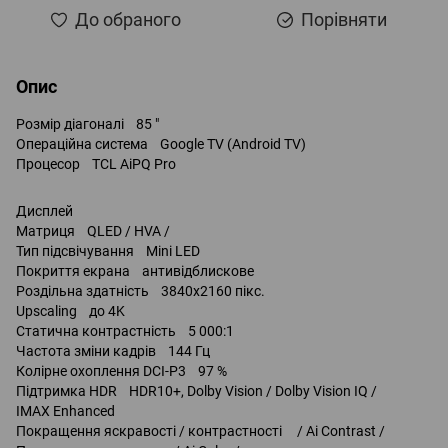
До обраного
Порівняти
Опис
Розмір діагоналі 85 "
Операційна система Google TV (Android TV)
Процесор TCL AiPQ Pro
Дисплей
Матриця QLED / HVA /
Тип підсвічування Mini LED
Покриття екрана антивідблискове
Роздільна здатність 3840x2160 пікс.
Upscaling до 4K
Статична контрастність 5 000:1
Частота зміни кадрів 144 Гц
Колірне охоплення DCI-P3 97 %
Підтримка HDR HDR10+, Dolby Vision / Dolby Vision IQ /
IMAX Enhanced
Покращення яскравості / контрастності / Ai Contrast /