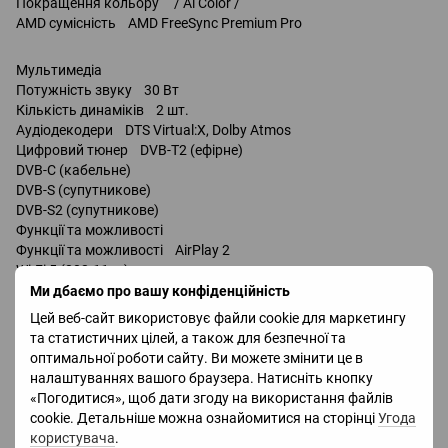
Покращення кольору / Ai Color /
AMD сумісність AMD FreeSync Premium Pro
Мультимедіа
Потужність звуку 30 Вт
Кількість динаміків 2 шт.
Аудіодекодери DTS Virtual:X, Dolby Atmos
Цифровий тюнер DVB-T2 (ефірне)
DVB-C (кабельне)
DVB-S (супутникове)
DVB-S2 (супутникове)
Функції та можливості
Функції та можливості AirPlay 2
Wi-Fi 5 (802.11ac)
Miracast
Ми дбаємо про вашу конфіденційність
Bluetooth v 5.4
Цей веб-сайт використовує файли cookie для маркетингу
керування голосом
та статистичних цілей, а також для безпечної та
Google Assistant
оптимальної роботи сайту. Ви можете змінити це в
налаштуваннях вашого браузера. Натисніть кнопку
Роз'єми
«Погодитися», щоб дати згоду на використання файлів
HDMI 4 шт.
cookie. Детальніше можна ознайомитися на сторінці
Угода
Версія HDMI v 2.1
користувача
.