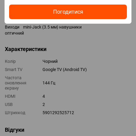
Технології HDMI eARC, CEC, ALLM, VRR
Входи USB 2 шт
Погодитися
LAN
композитний AV-вхід
Виходи mini-Jack (3.5 мм) навушники
оптичний
Характеристики
Колір
Чорний
Smart TV
Google TV (Android TV)
Частота
оновлення
144 Гц
екрану
HDMI
4
USB
2
Штрихкод
5901292525712
Відгуки