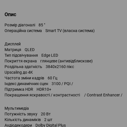
Опис
Розмір діагоналі 85 "
Операційна система Smart TV (власна система)
Дисплей
Матриця QLED
Тип підсвічування Edge LED
Покриття екрана глянцеве (антивідблискове)
Роздільна здатність 3840x2160 пікс
Upscaling до 4K
Частота зміни кадрів 60 Гц
Індекс динамічних сцен 3100 / PQI /
Підтримка HDR HDR10+
Покращення яскравості / контрастності / Contrast Enhancer /
Мультимедіа
Потужність звуку 20 Вт
Кількість динаміків 2 шт
Аудіодекодери Dolby Digital Plus