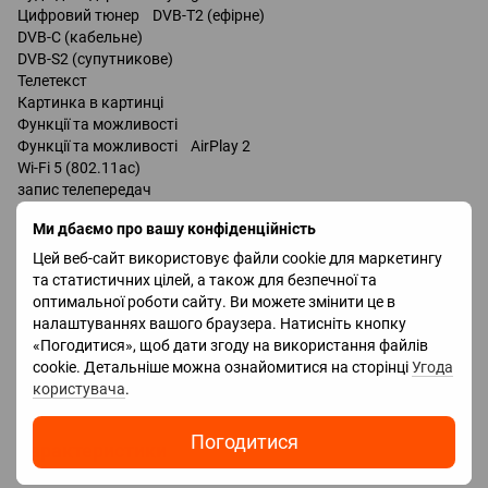
Цифровий тюнер DVB-T2 (ефірне)
DVB-C (кабельне)
DVB-S2 (супутникове)
Телетекст
Картинка в картинці
Функції та можливості
Функції та можливості AirPlay 2
Wi-Fi 5 (802.11ac)
запис телепередач
Miracast
Ми дбаємо про вашу конфіденційність
Bluetooth v 4.2
Bixby
Цей веб-сайт використовує файли cookie для маркетингу
та статистичних цілей, а також для безпечної та
Роз'єми
оптимальної роботи сайту. Ви можете змінити це в
Входи USB
налаштуваннях вашого браузера. Натисніть кнопку
LAN
«Погодитися», щоб дати згоду на використання файлів
HDMI 3 шт
cookie. Детальніше можна ознайомитися на сторінці
Угода
Версія HDMI v 2.0
користувача
.
Виходи оптичний
Погодитися
Характеристики