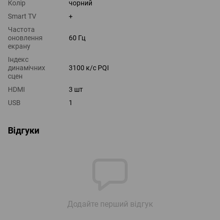
Колір
чорний
Smart TV
+
Частота
оновлення
60 Гц
екрану
Індекс
динамічних
3100 к/с PQI
сцен
HDMI
3 шт
USB
1
Відгуки
Додайте перший відгук