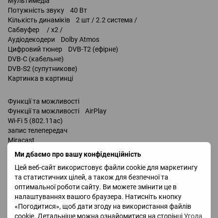
Мультимедіа
Потужність звуку 40 Вт
Кількість динаміків 2 шт / 2.2 система /
Сабвуфер / x2 /
Аудіодекодери Dolby Atmos
Цифровий тюнер DVB-T2 (ефірне)
DVB-C (кабельне)
DVB-S2 (супутникове)
Картинка в картинці
Функції та можливості
Функції та можливості AirPlay
Wi-Fi 5 (802.11ac)
запис телепередач
Miracast
Bluetooth v 5.2
Ми дбаємо про вашу конфіденційність
підтримка DLNA
Цей веб-сайт використовує файли cookie для маркетингу
керування голосом
та статистичних цілей, а також для безпечної та
Amazon Alexa
оптимальної роботи сайту. Ви можете змінити це в
Google Assistant
налаштуваннях вашого браузера. Натисніть кнопку
Bixby
«Погодитися», щоб дати згоду на використання файлів
Роз'єми
cookie. Детальніше можна ознайомитися на сторінці
Угода
Входи USB 2 шт