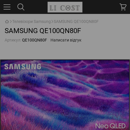
Телевізори Samsung
SAMSUNG QE100QN80F
SAMSUNG QE100QN80F
Артикул:
QE100QN80F
Написати відгук