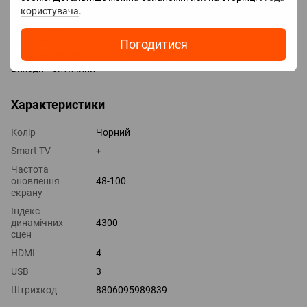
користувача
.
LAN
HDMI 4 шт
Версія HDMI v 2.1
Погодитися
Технології HDMI ALLM, eARC, CEC, VRR
Виходи оптичний
Характеристики
Колір
Чорний
Smart TV
+
Частота
оновлення
48-100
екрану
Індекс
динамічних
4300
сцен
HDMI
4
USB
3
Штрихкод
8806095989839